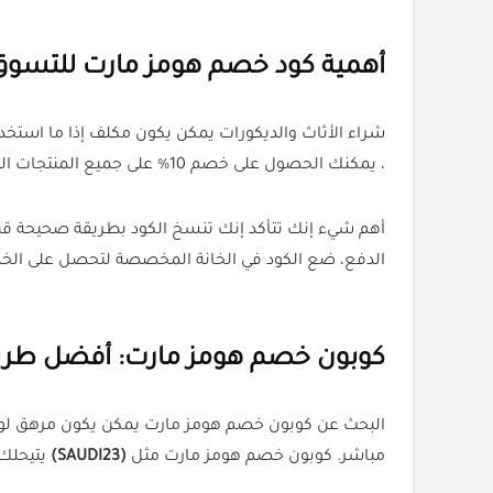
أهمية كود خصم هومز مارت للتسوق
شراء الأثاث والديكورات يمكن يكون مكلف إذا ما استخد
، يمكنك الحصول على خصم 10% على جميع المنتجات الموجودة في المتجر.
أهم شيء إنك تتأكد إنك تنسخ الكود بطريقة صحيحة قبل 
الدفع، ضع الكود في الخانة المخصصة لتحصل على الخص
كوبون خصم هومز مارت: أفضل طريق
البحث عن كوبون خصم هومز مارت يمكن يكون مرهق لو 
مباشر. كوبون خصم هومز مارت مثل
(SAUDI23)
يتيحلك توفير 10% على جميع مشترياتك سواء كانت أثاث أو د