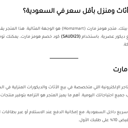
ثاث ومنزل بأقل سعر في السعودية؟
إذا كنتِ تبحثين عن أثاث منزلي أو ديكورات فاخرة تناسب بيتك، متجر ه
ع ديكور عصرية. باستخدام
(SAUDI23)
ة.
مارت
بر واحد من أشهر المتاجر الإلكترونية اللي متخصصة في بيع الأثاث والديكورات المنز
 جميع احتياجاتك اليومية. أهم ما يميز المتجر هو التزامه بتوفير منت
ع داخل السعودية، مع إمكانية الدفع عند الاستلام أو عبر بطاقات ال
الأول.