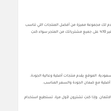
ومز مارت (Homzmart) هو الوجهة المثالية. هذا المتجر يقدم لك مجموعة مميزة من أفضل المنتجات اللي تناسب
كود خصم هومز مارت، يمكنك توفير 10% على جميع مشترياتك من المتجر سواء كنتِ
لية في السعودية. الموقع يقدم منتجات أصلية وعالية الجودة،
جات أصلية مع ضمان الجودة والسعر المناسب.
ائتمان. وإذا كنتِ تشترون لأول مرة، تستطيع استخدام