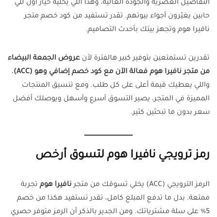
التفاصيل العصرية والجودة العالية، وهذا اللي يخليه خيار أول للي
حابين يغيّرون أجواء بيوتهم. تقدر تستفيد من كود خصم متجر
نافيرا هوم وتجهز بيتك بأحدث التصاميم.
تقدرين تستمتعين بتوفير كبير هالفترة لأن
عروض الجمعة البيضاء
من متجر نافيرا هوم فعالة الآن مع كود خصم إضافي وهو (ACC)
،
واللي يعطيك قيمة أعلى على كل طلب. ومع تنسيق المنتجات
المميزة في المتجر، يصير التسوق أسرع وأسهل ويوصلك أفضل
سعر بدون ما تبحثين كثير.
رمز ترويجي نافيرا هوم لتسوق أرخص
الرمز الترويجي (ACC) يخلي تسوقك من متجر
نافيرا هوم
تجربة
ممتعة. بدل ما تدفع المبلغ كامل، تقدر تستفيد هكذا من خصم
5% على سلة مشترياتك. ومن الجدير بالذكر أن الرمز متوفر حصري