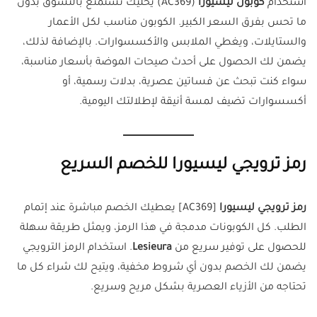
استخدام
كوبون ليسيورا
(AC369) يخليك تستمتع بالتسوق بدون
ما تحس بفرق السعر الكبير. الكوبون مناسب لكل الأعمار
والستايلات، ويغطي الملابس والأكسسوارات. بالإضافة لذلك،
يضمن لك الحصول على أحدث صيحات الموضة بأسعار مناسبة،
سواء كنت تبحث عن فساتين عصرية، بدلات رسمية، أو
أكسسوارات تضيف لمسة أنيقة لإطلالتك اليومية.
رمز ترويجي ليسيورا للخصم السريع
رمز ترويجي ليسيورا
[AC369] يعطيك الخصم مباشرة عند إتمام
الطلب. كل الكوبونات مدمجة في هذا الرمز، ويمثل طريقة سهلة
للحصول على توفير سريع من
Lesieura
. استخدام الرمز الترويجي
يضمن لك الخصم بدون أي شروط مخفية، ويتيح لك شراء كل ما
تحتاجه من الأزياء العصرية بشكل مريح وسريع.