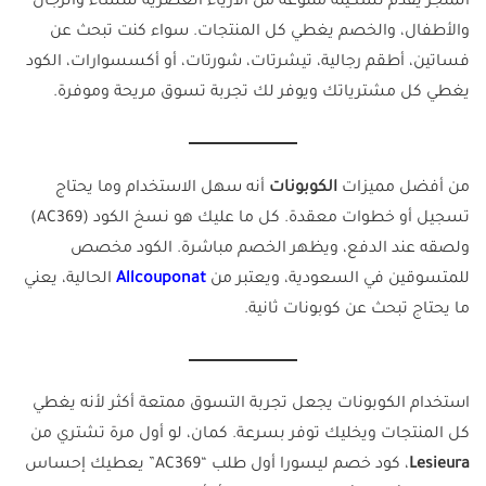
المتجر يقدّم تشكيلة متنوعة من الأزياء العصرية للنساء والرجال
والأطفال، والخصم يغطي كل المنتجات. سواء كنت تبحث عن
فساتين، أطقم رجالية، تيشرتات، شورتات، أو أكسسوارات، الكود
يغطي كل مشترياتك ويوفر لك تجربة تسوق مريحة وموفرة.
من أفضل مميزات
الكوبونات
أنه سهل الاستخدام وما يحتاج
تسجيل أو خطوات معقدة. كل ما عليك هو نسخ الكود (AC369)
ولصقه عند الدفع، ويظهر الخصم مباشرة. الكود مخصص
للمتسوقين في السعودية، ويعتبر من
Allcouponat
الحالية، يعني
ما يحتاج تبحث عن كوبونات ثانية.
استخدام الكوبونات يجعل تجربة التسوق ممتعة أكثر لأنه يغطي
كل المنتجات ويخليك توفر بسرعة. كمان، لو أول مرة تشتري من
Lesieura
، كود خصم ليسورا أول طلب “AC369” يعطيك إحساس