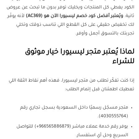
الكود يغطي كل المنتجات ويخليك توفر بدون ما تبحث عن عروض
ثانية.
ويُعتبر أفضل كود خصم ليسيورا الآن هو (AC369)
لأنه يوفّر
لك تخفيض حقيقي على كل القطع اللي تناسب ذوقك وتخلي
تجربتك بالتسوق أجمل وأوفر.
لماذا يُعتبر متجر ليسيورا خيار موثوق
للشراء
إذا كنت تفكّر تطلب من متجر ليسيورا، فهذه أهم نقاط الثقة اللي
تعطيك اطمئنان قبل إتمام الطلب:
متجر مسجّل رسميًا داخل السعودية بسجل تجاري رقم
(4030555764).
يوفر رقم خدمة عملاء مباشر (966565886879+) للتواصل
السريع وحل أي استفسار.