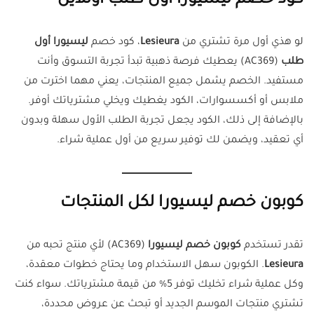
كود خصم ليسيورا أول طلب أونلاين
لو هذي أول مرة تشتري من
Lesieura
، كود خصم
ليسيورا أول
طلب
(AC369) يعطيك فرصة ذهبية تبدأ تجربة التسوق وأنت
مستفيد. الخصم يشمل جميع المنتجات، يعني مهما اخترت من
ملابس أو أكسسوارات، الكود يغطيك ويخلي مشترياتك أوفر.
بالإضافة إلى ذلك، الكود يجعل تجربة الطلب الأول سهلة وبدون
أي تعقيد، ويضمن لك توفير سريع من أول عملية شراء.
كوبون خصم ليسيورا لكل المنتجات
تقدر تستخدم
كوبون خصم ليسيورا
(AC369) لأي منتج تحبه من
Lesieura
. الكوبون سهل الاستخدام وما يحتاج خطوات معقدة،
وكل عملية شراء تخليك توفر 5% من قيمة مشترياتك. سواء كنت
تشتري منتجات الموسم الجديد أو تبحث عن عروض محددة،