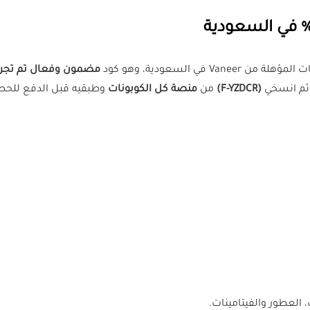
ن Vaneer في السعودية، وهو كود
مضمون وفعال تم تجربت
، ثم انسخي
(F-YZDCR)
من
منصة كل الكوبونات
وطبقيه قبل الدفع للحص
، العطور والفيتامينات.