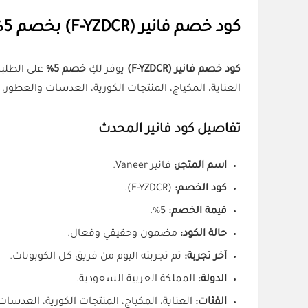
كود خصم فانير (F-YZDCR) بخصم 5% في السعودية
كود خصم فانير (F-YZDCR)
يوفر لكِ
خصم 5%
على الطلبات المؤهلة م
العناية، المكياج، المنتجات الكورية، العدسات والعطور
تفاصيل كود فانير المحدث
اسم المتجر:
فانير Vaneer.
كود الخصم:
(F-YZDCR).
قيمة الخصم:
5%.
حالة الكود:
مضمون وحقيقي وفعال.
آخر تجربة:
تم تجربته اليوم من فريق كل الكوبونات.
الدولة:
المملكة العربية السعودية.
الفئات:
العناية، المكياج، المنتجات الكورية، العدسات