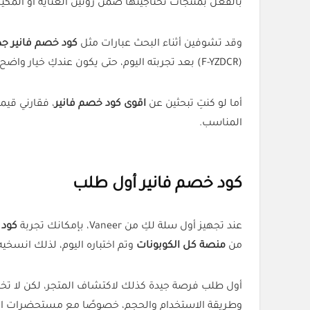
بالفعل بمنتجات تحتاجينها ضمن روتين العناية أو المكياج أو
وقد تشوفين أثناء البحث عبارات مثل
كود خصم فانير جد
(F-YZDCR) بعد تجربته اليوم، حتى يكون عندكِ خيار واضح قبل الوصول إلى خطوة الدفع.
أما لو كنتِ تبحثين عن
اقوى كود خصم فانير
، فقارني قيم
المناسب.
كود خصم فانير أول طلب
عند تجهيز أول سلة لكِ من Vaneer، بإمكانك تجربة
كود 
من
منصة كل الكوبونات
وتم اختباره اليوم، لذلك انسخيه
أول طلب فرصة جيدة كذلك لاكتشاف المتجر، لكن لا تخل
وطريقة الاستخدام والحجم، خصوصًا مع مستحضرات الع