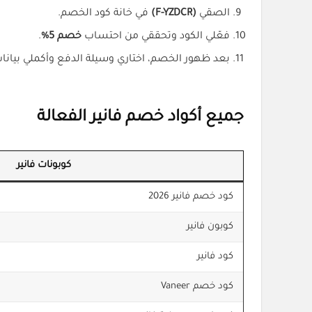
الصقي
(F-YZDCR)
في خانة كود الخصم.
فعّلي الكود وتحققي من احتساب
خصم 5%
.
بعد ظهور الخصم، اختاري وسيلة الدفع وأكملي بيان
جميع أكواد خصم فانير الفعالة
كوبونات فانير
كود خصم فانير 2026
كوبون فانير
كود فانير
كود خصم Vaneer