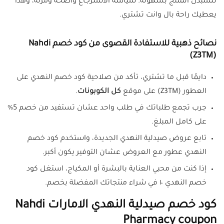
تستبدل المنتج بسهولة. سياسة الاسترجاع واضحة ومرنة، وهذا
يعطيك راحة بال وانت تشتري.
نصائح ذهبية للاستفادة القصوى من كود خصم Nahdi
(Z3TM)
دايمًا قبل ما تشتري، تأكد من صلاحية كود خصم النهدي على
العطور (Z3TM) على موقع
كل الكوبونات
.
جرب تجمع طلباتك في طلب واحد عشان تستفيد من خصم 5%
على كامل المبلغ.
تابع عروض صيدلية النهدي الجديدة، واستخدم كود خصم
النهدي عطور مع العروض عشان التوفير يكون أكبر.
إذا كنت من محبي العناية بالبشرة أو المكياج، استغل كود
خصم النهدي ١٠ في شراء منتجاتك المفضلة بخصم.
كود خصم صيدلية النهدي الامارات Nahdi
Pharmacy coupon