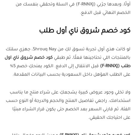
أولًا، وبعدها جرّبي (F-RNNXJ) في السلة وتحققي بنفسك من
الخصم النهائي قبل الدفع.
كود خصم شروق ناي أول طلب
لو كانت هذي أول تجربة تسوق لكِ من Shrouq Nay، جهزي سلتك
بالمنتجات اللي تحتاجينها فعلًا، ثم طبقي
كود خصم شروق ناي اول
طلب
(F-RNNXJ)
قبل الانتقال إلى الدفع. الكود يمنحكِ خصم 5%
على الطلب المؤهل داخل السعودية بحسب البيانات المقدمة.
ولا تخلي وجود عروض كبيرة يشجعكِ على شراء منتج ما يناسب
استخدامك. راجعي تفاصيل المنتج والحجم والدرجة أو النوع حسب
الفئة، ثم قارني السعر بعد الخصم حتى يكون قرار الشراء مبنيًا
على احتياجك الحقيقي.