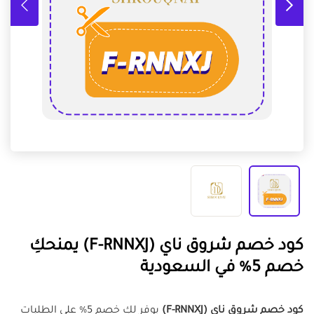
كود خصم شروق ناي (F-RNNXJ) يمنحكِ
خصم 5% في السعودية
كود خصم شروق ناي (F-RNNXJ)
يوفر لكِ خصم 5% على الطلبات