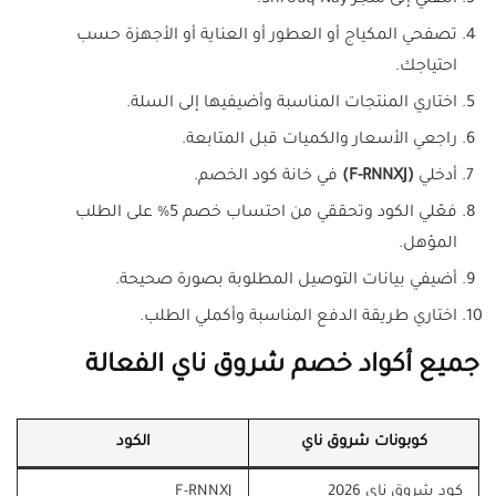
انتقلي إلى متجر Shrouq Nay.
تصفحي المكياج أو العطور أو العناية أو الأجهزة حسب
احتياجك.
اختاري المنتجات المناسبة وأضيفيها إلى السلة.
راجعي الأسعار والكميات قبل المتابعة.
أدخلي
(F-RNNXJ)
في خانة كود الخصم.
فعّلي الكود وتحققي من احتساب خصم 5% على الطلب
المؤهل.
أضيفي بيانات التوصيل المطلوبة بصورة صحيحة.
اختاري طريقة الدفع المناسبة وأكملي الطلب.
جميع أكواد خصم شروق ناي الفعالة
كوبونات شروق ناي
الكود
كود شروق ناي 2026
F-RNNXJ