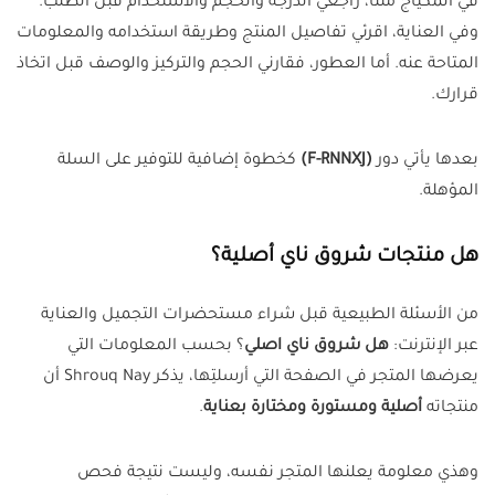
في المكياج مثلًا، راجعي الدرجة والحجم والاستخدام قبل الطلب.
وفي العناية، اقرئي تفاصيل المنتج وطريقة استخدامه والمعلومات
المتاحة عنه. أما العطور، فقارني الحجم والتركيز والوصف قبل اتخاذ
قرارك.
بعدها يأتي دور
(F-RNNXJ)
كخطوة إضافية للتوفير على السلة
المؤهلة.
هل منتجات شروق ناي أصلية؟
من الأسئلة الطبيعية قبل شراء مستحضرات التجميل والعناية
عبر الإنترنت:
هل شروق ناي اصلي
؟ بحسب المعلومات التي
يعرضها المتجر في الصفحة التي أرسلتِها، يذكر Shrouq Nay أن
منتجاته
أصلية ومستورة ومختارة بعناية
.
وهذي معلومة يعلنها المتجر نفسه، وليست نتيجة فحص