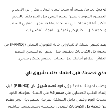
لو كنتِ تجربين علامة أو منتجًا للمرة الأولى، فكري في الأحجام
الصغيرة المتوفرة ضمن قسم الميني بدل البدء دائمًا بالحجم
الأكبر. أما المنتجات اللي تستخدمينها باستمرار، فقارني السعر
والحجم قبل الاختيار حتى تعرفين القيمة الأفضل لكِ.
بعد تجهيز السلة، لا تتجاوزين خانة الكوبون. انسخي
(F-RNNXJ)
من
منصة كل الكوبونات وطبقيه قبل الدفع، ثم اعتمدي السعر
النهائي الظاهر أمامكِ بدل حساب الخصم بشكل تقريبي.
خذي خصمك قبل اعتماد طلب شروق ناي
وصلتِ لمرحلة الدفع؟ جرّبي
كود خصم شروق ناي (F-RNNXJ)
قبل
إنهاء الطلب لتحصلين على
خصم 5%
على السلة المؤهلة. الكود
محدث اليوم وفعال داخل المملكة العربية السعودية. الرمز مقدم
من
منصة كل الكوبونات
لتقدرين تنسخينه وتستخدمينه مباشرة