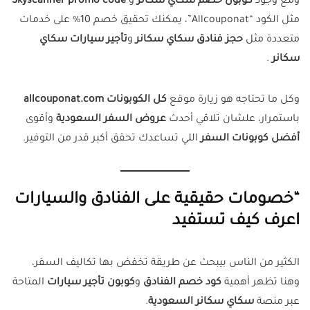
ومع وجود
كوبون خصم سكاي سكانر
و
Skyscanner promo code
مثل الكود “Allcouponat”، يمكنك تحقيق خصم 10% على خدمات
متعددة مثل
حجز فنادق سكاي سكانر
و
تأجير سيارات سكاي
سكانر
.
وكل ما تحتاجه هو زيارة موقع
كل الكوبونات allcouponat.com
باستمرار، علشان تلاقي أحدث
عروض السفر السعودية
وأقوى
أفضل كوبونات السفر
اللي تساعدك تحقق أكبر قدر من التوفير.
“خصومات حقيقية على الفنادق والسيارات
اعرف كيف تستفيد
الكثير من الناس بيبحث عن طريقة تخفض بها تكاليف السفر،
وهنا تظهر أهمية
كود خصم الفنادق
و
كوبون تأجير سيارات
المتاحة
عبر منصة
سكاي سكانر السعودية
.