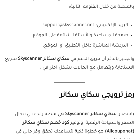
بالمنصة من خلال القنوات التالية:
البريد الإلكتروني: support@skyscanner.net.
صفحة المساعدة والأسئلة الشائعة على الموقع.
الدردشة المباشرة داخل التطبيق أو الموقع.
والجدير بالذكر أن فريق الدعم في
سكاي سكانر Skyscanner
سريع
الاستجابة ويتعامل مع الحالات بشكل احترافي .
رمز ترويجي سكاي سكانر
باختصار،
سكاي سكانر Skyscanner
هي منصة رائدة في مجال
السفر والسياحة الرقمية، وتوفير
كود خصم سكاي سكانر
(Allcouponat)
هو خطوة ذكية لتساعدك تحقق وفر مالي في