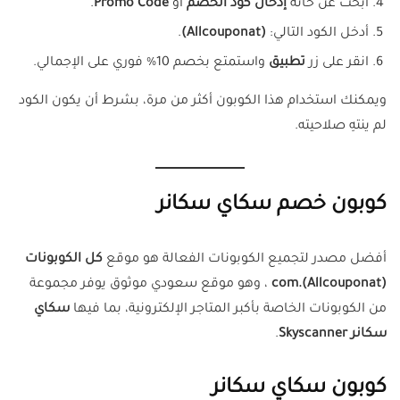
ابحث عن خانة
إدخال كود الخصم
أو
Promo Code
.
أدخل الكود التالي:
(Allcouponat)
.
انقر على زر
تطبيق
واستمتع بخصم 10% فوري على الإجمالي.
ويمكنك استخدام هذا الكوبون أكثر من مرة، بشرط أن يكون الكود
لم ينتهِ صلاحيته.
كوبون خصم سكاي سكانر
أفضل مصدر لتجميع الكوبونات الفعالة هو موقع
كل الكوبونات
(Allcouponat).com
، وهو موقع سعودي موثوق يوفر مجموعة
من الكوبونات الخاصة بأكبر المتاجر الإلكترونية، بما فيها
سكاي
سكانر Skyscanner
.
كوبون سكاي سكانر