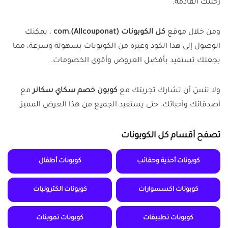
رحلتك القادمة.
ومن خلال موقع
كل الكوبونات (Allcouponat).com
، يمكنك
الوصول إلى هذا الكود وغيره من الكوبونات بسهولة وسرعة، مما
يجعلك تستفيد بأفضل العروض وأقوى الخصومات.
ولا تنسَ أن تشارك تجربتك مع
كوبون خصم سكاي سكانر
مع
أصدقائك وأحبائك، حتى يستفيد الجميع من هذا العرض المميز.
تصفح أقسام كل الكوبونات
كوبونات أحذية وحقائب
كوبونات أطفال
كوبونات اكسسوارات
كوبونات الكترونيات
كوبونات تطبيقات
كوبونات تموينات