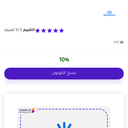
التقييم:
5
(
5
تقييم)
335
10%
نسخ الكوبون