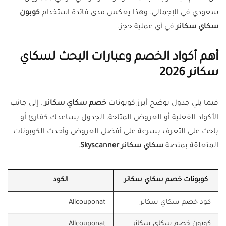
سعودي في الإجمالي. وهذا يعكس مدى فائدة استخدام
كوبون
سكاي سكانر
في أي عملية حجز.
أهم أكواد الخصم وعبارات البحث لسكاي
سكانر 2026
فيما يلي جدول يوضح أبرز كوبونات
خصم سكاي سكانر
، إلى جانب
الأكواد الفعلية أو العروض المتاحة. الجدول يساعدك كقارئ أو
باحث على التعرف بسرعة على أفضل العروض وأحدث الكوبونات
المتعلقة بمنصة
سكاي سكانر Skyscanner
.
كوبونات خصم سكاي سكانر
الكود
كود خصم سكاي سكانر
Allcouponat
كوبون خصم سكاي سكانر
Allcouponat