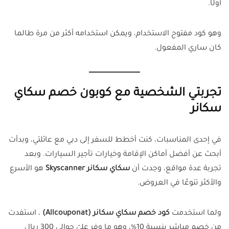
أولًا.
وهو كود مفتوح الاستخدام، ويمكن استخدامه أكثر من مرة طالما
كان ساري المفعول.
تجربتي الشخصية مع كوبون خصم سكاي
سكانر
في إحدى المناسبات، كنت أخطط للسفر إلى دبي مع عائلتي، وبدأت
أبحث عن أفضل أماكن الإقامة وخيارات تأجير السيارات. وبعد
تجربة عدة مواقع، وجدت أن
سكاي سكانر Skyscanner
هو الأسرع
والأكثر تنوعًا في العروض.
ولما استخدمت
كود خصم سكاي سكانر (Allcouponat)
، استفدت
من خصم مباشر بنسبة 10%، وهو ما وفر عليّ حوالي 300 ريال