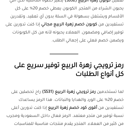
تفعيل
كوبون زهرة الربيع (SS32)
يصير خطوة أساسية لكل اللي
يحبون الشراء من المتجر. الكوبون يعطي خصم 20% على كل
الأقسام ويشتغل بسهولة في السلة بدون أي تعقيد، وتقدرين
تستفيدين من
كوبون خصم زهرة الربيع مجاني
إذا كنت تدورين على
توفير إضافي ومضمون. العملاء يحبونه لأنه من كل الكوبونات
ويضمن خصم فعلي على إجمالي الطلب.
رمز ترويجي زهرة الربيع توفير سريع على
كل أنواع الطلبات
لما تستخدمين
رمز ترويجي زهرة الربيع (SS31)
راح تحصلين على
خصم 20% على الورد والهدايا والنباتات. هذا الرمز يساعدك
تستفيدين من
أقوى كود خصم زهرة الربيع
إذا كنت تدورين أعلى
نسبة توفير من متجر معتمد. الرمز فعال داخل السعودية ومجرب
من كثير من العملاء. المتجر يقدم منتجات مناسبة للمناسبات