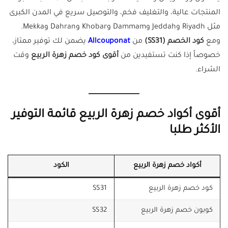
المنتجات عالية، والتغليف فخم، والتوصيل سريع في المدن الكبرى
مثل Riyadh وJeddah وDammam وKhobar وDahran وMekka.
ومع
كود الخصم (SS31)
من
Allcouponat
يضمن لك توفير ممتاز،
خصوصاً إذا كنت تستفيدين من
أقوى كود خصم زهرة الربيع
وقت
الشراء.
أقوى أكواد خصم زهرة الربيع قائمة التوفير
الأكثر طلبا
أكواد خصم زهرة الربيع
الكود
كود خصم زهرة الربيع
SS31
كوبون خصم زهرة الربيع
SS32