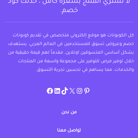
لا تشتري المنتج بسعره كامل ، خذلك كود
خصم.
كل الكوبونات هو موقع إلكتروني متخصص في تقديم كوبونات
خصم وعروض تسوق للمستخدمين في العالم العربي. يستهدف
بشكل أساسي المتسوقين اونلاين، مقدماً لهم قيمة حقيقية من
خلال توفير فرص للتوفير على مجموعة واسعة من المنتجات
والخدمات، مما يساهم في تحسين تجربة التسوق.
instagram.com/allcouponat
facebook
linkedin
TikTok
twitter
pinterest
من نحن
تواصل معنا