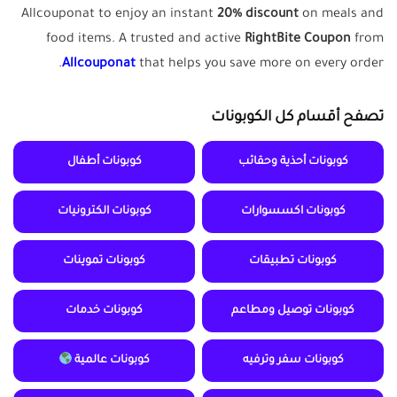
Allcouponat to enjoy an instant
20% discount
on meals and
food items. A trusted and active
RightBite Coupon
from
Allcouponat
that helps you save more on every order.
تصفح أقسام كل الكوبونات
كوبونات أحذية وحقائب
كوبونات أطفال
كوبونات اكسسوارات
كوبونات الكترونيات
كوبونات تطبيقات
كوبونات تموينات
كوبونات توصيل ومطاعم
كوبونات خدمات
كوبونات سفر وترفيه
كوبونات عالمية