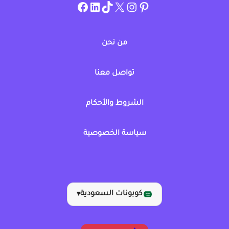
instagram.com/allcouponat
facebook
linkedin
TikTok
twitter
pinterest
من نحن
تواصل معنا
الشروط والأحكام
سياسة الخصوصية
كوبونات السعودية
▾