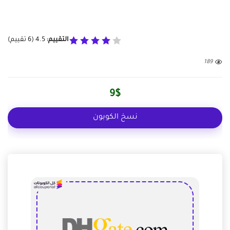
التقييم:
4.5
(
6
تقييم)
189
9$
نسخ الكوبون