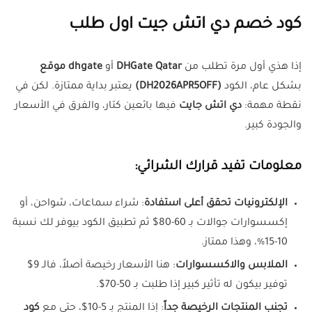
كود خصم دي اتش جيت اول طلب
إذا هذي أول مرة تطلب من
DHGate Qatar
أو
dhgate موقع
بشكل عام، الكود
(DH2026APR5OFF)
يعتبر بداية ممتازة. لكن في
نقطة مهمة:
دي اتش جايت
فيها بائعين كتار، والفرق في الأسعار
والجودة كبير.
معلومات تفيد قرارك الشرائي:
الإلكترونيات تحقق أعلى استفادة
: شراء سماعات، شواحن، أو
إكسسوارات جوالات بـ 60-80$ ثم تطبيق الكود بيوفر لك نسبة
10-15%، وهذا ممتاز.
الملابس والاكسسوارات
: هنا الأسعار رخيصة أصلاً، فالـ 9$
توفير بيكون له تأثير كبير إذا طلبت بـ 50-70$.
تجنب المنتجات الرخيصة جداً
: إذا المنتج بـ 5-10$، حتى مع
كود