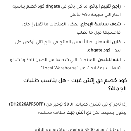
راجع تقييم البائع
: ما كل بائع في
dhgate كود خصم
يناسبه،
اختار اللي تقييمه 95% فأعلى.
شوف سياسة الإرجاع
: بعض المنتجات ما تقبل إرجاع،
فاحسبها قبل ما تطلب.
قارن الأسعار
: أحياناً نفس المنتج في بائع ثاني أرخص حتى
بدون
كود dhgate
.
انتبه للشحن
: المنتجات اللي شحنها من الصين تاخذ وقت، لو
تبيها بسرعة ابحث عن “Local Warehouse”.
كود خصم دي إتش غيت
– هل يناسب طلبات
الجملة؟
إذا تاجر أو تبي تشري كميات، الـ 9$ توفير من
(DH2026APR5OFF)
بيكون بسيط. لكن
دي اتش جيت
نظامه مختلف:
الطلبات فوق 500$ تتفاوض مباشرة مع البائع.