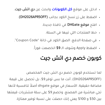
ادخل على موقع
كل الكوبونات
وابحث عن
دي اتش جيت
.
اضغط على زر نسخ الكود بجانب
(DH2026APR5OFF)
.
افتح
موقع DHGate
في نافذة جديدة.
حط المنتجات اللي تبيها في السلة.
في صفحة الدفع، الصق الكود في خانة “Coupon Code”.
اضغط Apply وشوف الـ
9$
انخصمت فوراً.
كوبون خصم دي اتش جيت
لما تستخدم كوبون خصم دي اتش جيت المخصص
(DH2026APR5OFF)، أنت ما بس توفر 9$، بل تحصل على قيمة
مضافة حقيقية. الأسعار في موقع dhgate أصلاً تنافسية لأنها
تجي مباشرة من المصنع، وخصم 9$ على سلة مشتريات قيمتها
بين 50$ و 100$ يعني إنك حصلت على نسبة توفير ممتازة.