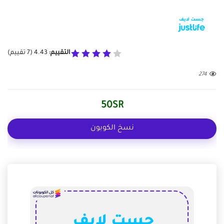
التقييم:
4.43
(
7
تقييم)
274
50SR
نسخ الكوبون