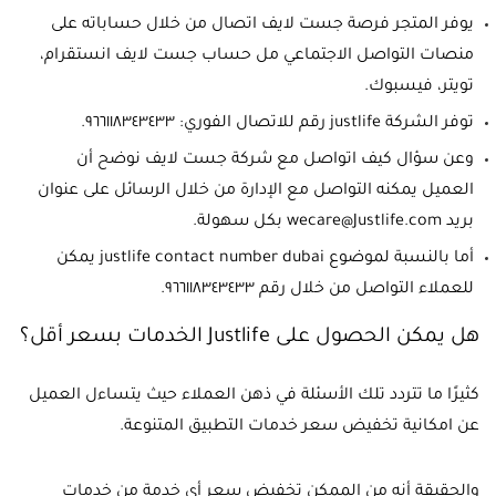
يوفر المتجر فرصة جست لايف اتصال من خلال حساباته على
منصات التواصل الاجتماعي مل حساب جست لايف انستقرام،
تويتر، فيسبوك.
توفر الشركة justlife رقم للاتصال الفوري: ٩٦٦١١٨٣٤٣٤٣٣.
وعن سؤال كيف اتواصل مع شركة جست لايف نوضح أن
العميل يمكنه التواصل مع الإدارة من خلال الرسائل على عنوان
بريد wecare@Justlife.com بكل سهولة.
أما بالنسبة لموضوع justlife contact number dubai يمكن
للعملاء التواصل من خلال رقم ٩٦٦١١٨٣٤٣٤٣٣.
هل يمكن الحصول على Justlife الخدمات بسعر أقل؟
كثيرًا ما تتردد تلك الأسئلة في ذهن العملاء حيث يتساءل العميل
عن امكانية تخفيض سعر خدمات التطبيق المتنوعة.
والحقيقة أنه من الممكن تخفيض سعر أي خدمة من خدمات