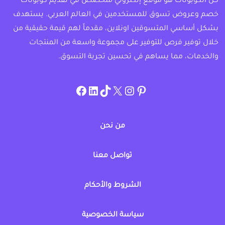
كل الكوبونات هو موقع إلكتروني متخصص في تقديم كوبونات
خصم وعروض تسوق للمستخدمين في العالم العربي. يستهدف
بشكل أساسي المتسوقين اونلاين، مقدماً لهم قيمة حقيقية من
خلال توفير فرص للتوفير على مجموعة واسعة من المنتجات
والخدمات، مما يساهم في تحسين تجربة التسوق.
instagram.com/allcouponat
facebook
linkedin
TikTok
twitter
pinterest
من نحن
تواصل معنا
الشروط والأحكام
سياسة الخصوصية