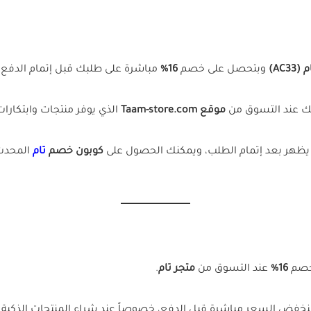
AC)
وبتحصل على خصم
16%
مباشرة على طلبك قبل إتمام الدفع.
ك عند التسوق من
موقع Taam-store.com
الذي يوفر منتجات وابتكارا
يظهر بعد إتمام الطلب، ويمكنك الحصول على
كوبون خصم
تام
المحدث 
 خصم
16%
عند التسوق من
متجر تام
.
ينخفض السعر مباشرة قبل الدفع، خصوصاً عند شراء المنتجات الذكية ال