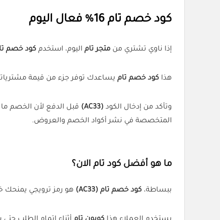
كود خصم تام 16% فعال اليوم
إذا ناوي تشتري من
متجر تام
اليوم، استخدم
كود خصم تام (33
هذا
كود خصم تام
يساعدك توفر جزء من قيمة مشتريات
وتأكد من إدخال الكود
(AC33)
قبل الدفع لأن الخصم ما 
المتخصصة في نشر أكواد الخصم والعروض.
ما هو أفضل كود تام الان؟
ببساطة،
كود خصم تام (AC33)
هو رمز ترويجي يمنحك
يستخدم العملاء هذا
كوبون تام
أثناء إتمام الطلب حتى 