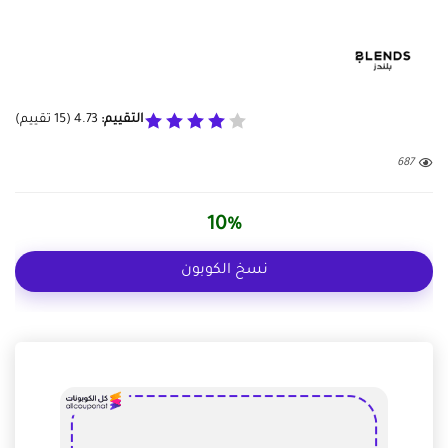
التقييم:
4.73
(
15
تقييم)
687
10%
نسخ الكوبون