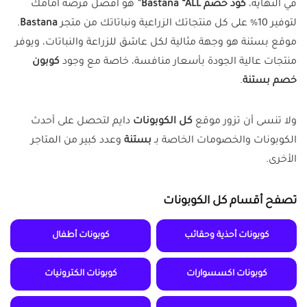
في النهاية،
كود خصم Bastana
“ALL”
هو أفضل فرصة أمامك
لتوفير 10% على كل منتجاتك الزراعية ونباتاتك من متجر
Bastana
.
موقع بستنة هو وجهة مثالية لكل عاشق للزراعة والنباتات، ويوفر
منتجات عالية الجودة بأسعار منافسة، خاصة مع وجود
كوبون
خصم بستنة
.
ولا تنسى أن تزور موقع
كل الكوبونات
دايم لتحصل على أحدث
الكوبونات والخصومات الخاصة بـ
بستنة
وعدد كبير من المتاجر
الأخرى.
تصفح أقسام كل الكوبونات
كوبونات أحذية وحقائب
كوبونات أطفال
كوبونات اكسسوارات
كوبونات الكترونيات