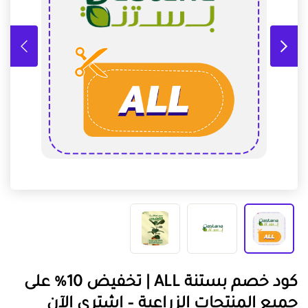
كود خصم بستنة ALL | تخفيض 10% على
جميع المنتجات الزراعية – اشتري الآن