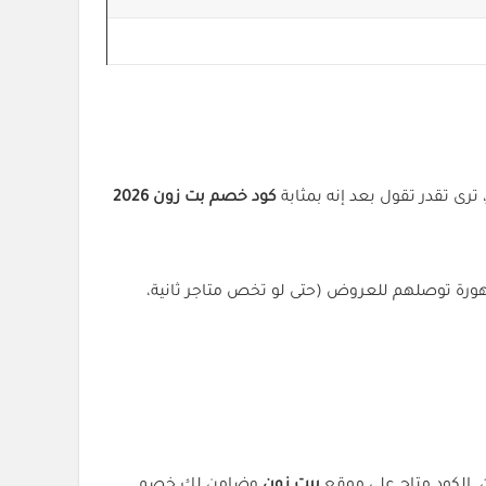
رى تقدر تقول بعد إنه بمثابة
كود خصم بت زون 2026
رة توصلهم للعروض (حتى لو تخص متاجر ثانية،
بيت زون
وضامن لك خصم