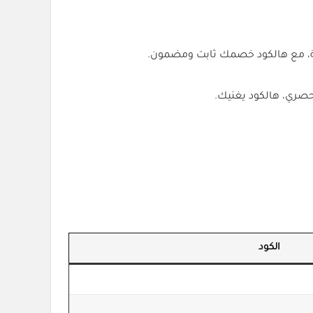
صري، هالكود يغنيك.
الكود