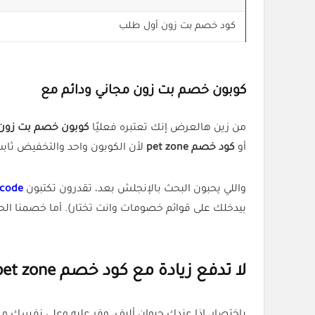
كود خصم بت زون أول طلب
كوبون خصم بت زون مجاني ودائم مع
من زين هالعرض إنك تعتبره فعليًا
كوبون خصم بت زون 
أو
كود خصم pet zone
لأن الكوبون واحد والتخفيض ثابت
واللي يحبون البحث بالإنجلش بعد، تقدرون تكتبون
 code
بيدخلك على قوائم خصومات وانت تختار). أما خصمنا 
لا تدفع زيادة مع كود خصم pet zone
باختصار، إذا عندك حيوان أليف، وفر عليه وعلى نفسك م