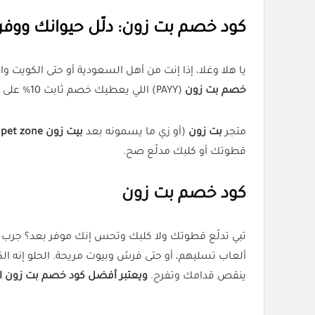
كود خصم بت زون: دلّل حيوانك ووف
يا هلا وغلا، إذا إنت من أهل السعودية أو حتى الكويت و
خصم بت زون
(PAYY) اللي يعطيك خصم ثابت 10% على أي طلبية من متجر
متجر
بت زون
(أو زي ما يسمونه بعد
بيت زون pet zone
)
قطوتك أو كلبك مدلّع صح.
كود خصم بت زون
تبي تدلّع قطوتك ولا كلبك وتحس إنك موفر بعد؟ جرب
ألعاب تسليهم، أو حتى فرش وبيوت مريحة. الحلو إنه 
ينقص قدامك وتفرح.
ويعتبر أفضل كود خصم بت زون الآن ه