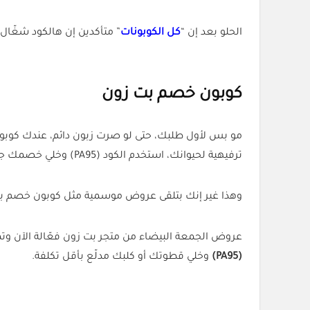
الحلو بعد إن “
كل الكوبونات
” متأكدين إن هالكود شغّال ومضمون 100%، يعني ما يحتاج تجرب 
كوبون خصم بت زون
ترفيهية لحيوانك، استخدم الكود (PA95) وخلي خصمك جاهز.
وهذا غير إنك بتلقى عروض موسمية مثل كوبون خصم بيت
عروض الجمعة البيضاء من متجر بت زون فعّالة الآن و
(PA95)
وخلي قطوتك أو كلبك مدلّع بأقل تكلفة.