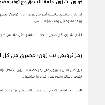
كوبون بت زون: متعة التسوق مع توفير مض
إذا ناوي تشتري لأليفك أكثر من غرض، ترى
كوبون خصم 
وبعدها، ومش وقت مؤقت بس.
تقدر تشتري أكل صحي، ألعاب، شامبو، حتى ملابس ظريفة وتحط الكود (PAZA) و
رمز ترويجي بت زون: حصري من كل ا
ترى كثير ناس يدورون على رمز خصم بت زون (PAYY)، والحقيقة إنه نفس الكود اللي يعطيك خصمك 10% على طول. متوفر فقط من خلال
تضيع وقتك وتدور على أكواد ما تشتغل.
الحلو بعد إنه يجيك حتى لو بحثت بالإنجلش عن pet zone discount code أو pet zone promo code أو حتى ptt promo code، كلها توصلك لنفس هالكود المضمون.