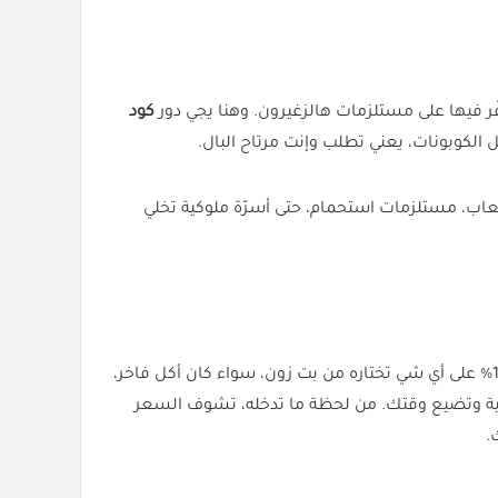
فّر فيها على مستلزمات هالزغيرون. وهنا يجي دور
كود
لكوبونات، يعني تطلب وإنت مرتاح البال.
اب، مستلزمات استحمام، حتى أسرّة ملوكية تخلي
وخلك ذيبها. الكود هذا يعطيك خصم ثابت 10% على أي شي تختاره من بت زون، سواء كان أكل فاخر،
انية وتضيع وقتك. من لحظة ما تدخله، تشوف السعر
.