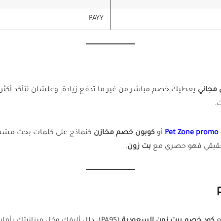
PAYY
مجاني
يعطيك خصم مباشر من غير ما تدفع زيادة. وعلشان تتأكد أكثر، ت
.
Pet Zone promo
أو
كوبون خصم مخازن
كنماذج على كلمات بحث مشهو
الحقيقي فهو حصري مع
بت زون
.
ع
كود خصم بيت زون السعودية
(PA95). دلل أليفك وخل ميزانيتك بأمان. الكود متاح على موقع