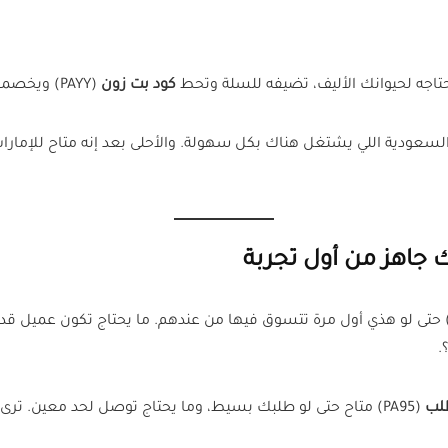
حتاجه لحيوانك الأليف، تضيفه للسلة وتحط
كود بت زون
(PAYY) ويخصمون لك 10% مباشرة.
لسعودية اللي يشتغل هناك بكل سهولة. والأحلى بعد إنه متاح للإمارا
اهز من أول تجربة
لب
(PA95) متاح حتى لو طلبك بسيط، وما يحتاج توصل لحد معين. ترى هذا يعتبر