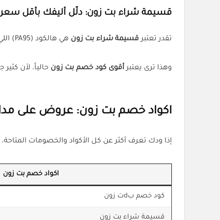
قسيمة شراء بت زون: دلّل أليفك بأقل سعر
تقدر تعتبر
قسيمة شراء بت زون
هي هالكود (PA95) اللي يوفرلك خصم على كل اللي تختاره. يعني بدل ما تدور على عروض مؤقتة، مع هالكود خصمك ثابت ومضمون.
وهذا ترى يعتبر
أقوى كود خصم بت زون
حالياً، لأن كثير
اكواد خصم بت زون: عروض على مدار
إذا ودك تعرف أكثر عن كل الأكواد والخصومات المتاح
اكواد خصم بت زون
كود خصم بdت زون
قسيمة شراء بت زون