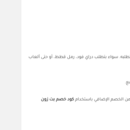
ائم، عندك كوبون خصم pet zone (PAYY) اللي يضمن لك دايمًا خصم 10% على أي شي تطلبه. سواء بتطلب دراي فود، رمل قطط، أو حتى ألعاب
ع.
 من الخصم الإضافي باستخدام
كود خصم بت زون