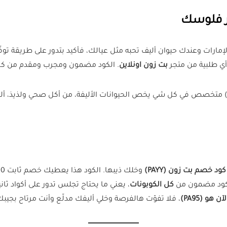
ر فلوسك
الإمارات وعندك حيوان أليف تحبه مثل عيالك، فأكيد بتدور على طريقة تو
بت زون اونلاين
. الكود مضمون ومجرب ومقدم من كل ا
 متخصص في كل شي يخص الحيوانات الأليفة، من أكل صحي ولذيذ، ألع
كود خصم بت زون (PAYY)
الكود مضمون من
كل الكوبونات
، يعني ما يحتاج تجلس تدور على أكواد ث
و (PA95)
، فلا تفوّت هالفرصة وخلي أليفك مدلّع وأنت مرتاح بجيبك