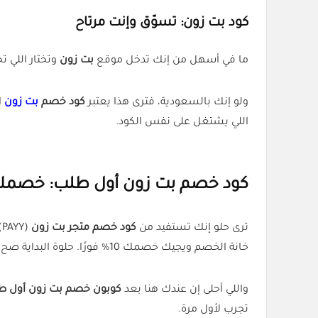
كود بت زون: تسوّق وإنت مرتاح
ما في أسهل من إنك تدخل موقع
بت زون
وتختار اللي ت
ولو إنك بالسعودية، فترى هذا يعتبر
كود خصم
بت زون
ا
اللي يشتغل على نفس الكود.
كود خصم بت زون أول طلب: خصمك ج
ترى حلو إنك تستفيد من
كود خصم متجر بت زون
خانة الخصم ويجيك خصمك 10% فورًا. حلوة البداية صح؟.
واللي أحلى إن عندك هنا بعد
كوبون خصم بت زون أول ط
تجرب لأول مرة.