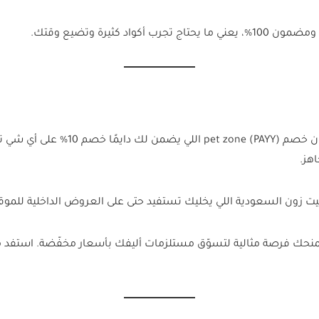
أكواد كثيرة وتضيع وقتك.
مو بس لأول طلبك، حتى لو صرت زبون د
 زون السعودية اللي يخليك تستفيد حتى على العروض الداخلية للموق
تمنحك فرصة مثالية لتسوّق مستلزمات أليفك بأسعار مخفّضة. استفد