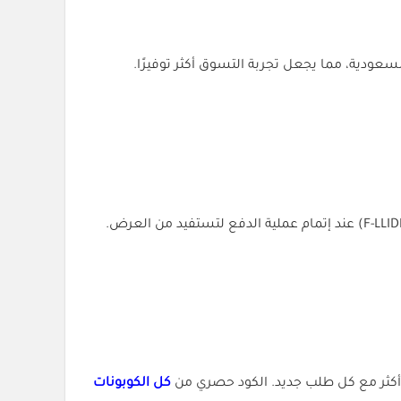
دية، مما يجعل تجربة التسوق أكثر توفيرًا.
متوفر لكل زوار الموقع ويمنحك تخفيض 10% على منتجات العناية والجمال. كل ما عليك هو استخدام الكوبون (F-LLIDFJY0) عند إتمام عملية الدفع لتستفيد من العرض.
كل الكوبونات