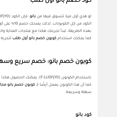
كود خصم بانو أول طلب
لو هذي أول مرة تتسوق فيها من
بانو
، فإن الكود (F-LLIDFJY0) راح يكون مفيد لك جدًا.
الكود من كل الكوبونات، لذلك يمنحك خصم 10% على أول طلب من الموقع.
بهذه الطريقة، تبدأ تجربتك هكذا مع منتجات العناية 
كما يمكنك استخدام
كوبون خصم بانو أول طلب
لتجربة
كوبون خصم بانو: خصم سريع وسه
باستخدام الكوبون (F-LLIDFJY0)، يمكنك الحصول هكذا على خصم على منتجات متنوعة من العناية بالبشرة والشعر والجمال، مما يجعل تجربة التسوق أكثر توفيرًا وفائدة.
كما أن هذا الكوبون يعمل أيضًا كـ
كوبون خصم بانو مجا
سهلة وسريعة.
كود بانو