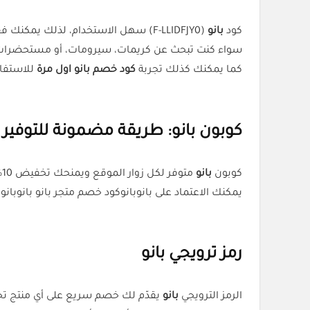
كود
بانو
(F-LLIDFJY0) سهل الاستخدام، لذلك يمكنك فقط نسخه عند الدفع والاستمتاع بالتخفيض مباشرة.
سواء كنت تبحث عن كريمات، سيرومات، أو مستحضرات م
كما يمكنك كذلك تجربة
كود خصم بانو اول مرة
للاستفاد
كوبون بانو: طريقة مضمونة للتوفير
كوبون
بانو
يمكنك الاعتماد على بانوبانوكود خصم متجر بانو بانوبان
رمز ترويجي بانو
الرمز الترويجي
بانو
يقدّم لك خصم سريع على أي منتج تختاره. كرر استخدام الرمز (F-LLIDFJY0) عند كل عملي