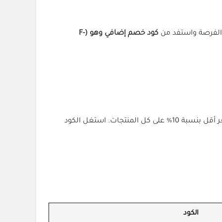
 الفرصة واستفد من
كود خصم إضافي وهو (F-
متاح لجميع العملاء في السعودية. استخدام الكوبون (F-LLIDFJY0) على Banu يتيح لك الاستفادة هكذا من سعر أقل بنسبة 10% على كل المنتجات. استغل الكود
الكود