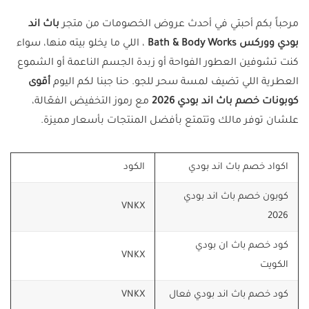
مرحباً بكم أحبتي في أحدث عروض الخصومات من متجر
باث اند
بودي ووركس Bath & Body Works
، اللي ما يخلو بيته منها، سواء
كنت تشوفين العطور الفواحة أو زبدة الجسم الناعمة أو الشموع
العطرية اللي تضيف لمسة سحر للجو. حنا جبنا لكم اليوم
أقوى
كوبونات خصم باث اند بودي 2026
مع رموز التخفيض الفعّالة،
علشان توفر مالك وتتمتع بأفضل المنتجات بأسعار مميزة.
اكواد خصم باث اند بودي
الكود
كوبون خصم باث اند بودي
VNKX
2026
كود خصم باث ان بودي
VNKX
الكويت
كود خصم باث اند بودي فعال
VNKX