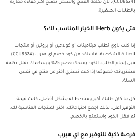
(CCU8624)، لأن تكلفة المنتج والشحن تصبح أكثر كفاءة مقارنة
بالطلبات الصغيرة.
متى يكون iHerb الخيار المناسب لك؟
إذا كنت ناوي تطلب فيتامينات أو كولاجين أو بروتين أو منتجات
للعناية الشخصية، فاستفد من كود خصم اي هيرب (CCU8624)
قبل إتمام الطلب. الكود يمنحك خصم 25% ويساعدك تقلل تكلفة
مشترياتك خصوصًا إذا كنت تشتري أكثر من منتج في نفس
السلة.
كل ما كان طلبك أكبر ومخطط له بشكل أفضل، كانت قيمة
التوفير أعلى. لذلك اجمع احتياجاتك، اختر المنتجات المناسبة لك،
ثم فعّل الكود واستمتع بالخصم.
فرصة ذكية للتوفير مع اي هيرب