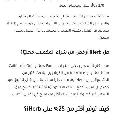
270 ريالًا
بعد استخدام الكود.
قد يختلف مقدار التوفير الفعلي بحسب المنتجات المختارة
والعروض المتاحة وقت الشراء، إلا أن استخدام كود خصم iHerb
يساعد في تقليل تكلفة الطلب والاستفادة من أفضل سعر
ممكن.
هل iHerb أرخص من شراء المكملات محليًا؟
عند مقارنة أسعار بعض منتجات Now Foods وCalifornia Gold
Nutrition وأنواع متعددة من الكولاجين، يلاحظ كثير من
المتسوقين أن iHerb يقدم أسعارًا منافسة حتى قبل تطبيق كود
خصم اي هيرب. ومع استخدام الكود (CCU8624) يصبح فرق
السعر أكبر خصوصًا عند شراء أكثر من منتج في نفس الطلب.
كيف توفر أكثر من 25% على iHerb؟