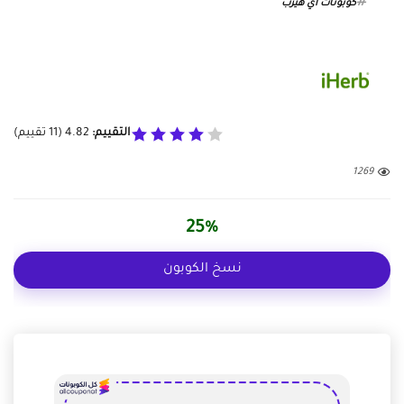
كوبونات اي هيرب
التقييم:
4.82
(
11
تقييم)
1269
25%
نسخ الكوبون