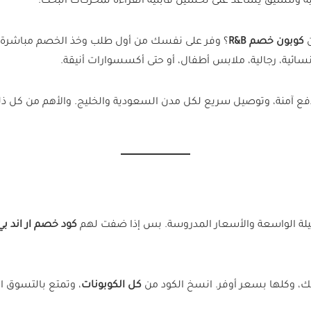
لية وتنسيق يساعد على تحسين قابلية القراءة لمحركات البحث:
ن
كوبون خصم R&B
سائية، رجالية، ملابس أطفال، أو حتى أكسسوارات أنيقة.
ة، وتوصيل سريع لكل مدن السعودية والخليج. والأهم من كل ذلك؟ إن الخصم مضمو
كيلة الواسعة والأسعار المدروسة. بس إذا ضفت لهم
كود خصم ار اند بي
بك، وكلها بسعر أوفر. انسخ الكود من
كل الكوبونات
، وتمتع بالتسوق ا