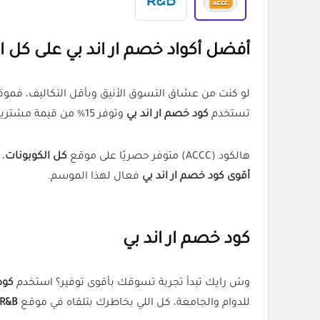
أفضل أكواد خصم
ار اند بي
على كل ال
لو كنت من عشاق التسوق الأنيق وبأقل التكاليف، فمو
تستخدم
كود خصم ار اند بي
وتوفر 15% من قيمة مشترياتك بكل سهولة.
هالكود (ACCC) متوفر حصريًا على موقع
كل الكوبونات
، 
أقوى كود خصم ار اند بي
فعال لهذا الموسم.
كود خصم
ار اند بي
وش رايك تبدأ تجربة تسوقك بأقوى توفير؟ استخدم
كود
للدوام والجامعة، كل اللي بخاطرك بتلقاه في موقع
R&B