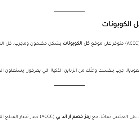
الكوبونات
ى موقع
كل الكوبونات
بشكل مضمون ومجرب. كل اللي 
دية. جرب بنفسك وخلّك من الزباين الذكية اللي يعرفون يستغلون ا
ة. على العكس تمامًا، مع
رمز خصم ار اند بي
(ACCC) تقدر تختار الق