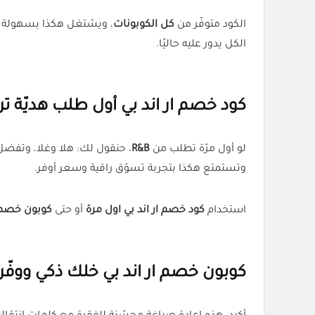
الكود متوفّر من
كل الكوبونات
، ويشتغل هكذا بسهولة بدون شروط معقدة. بس ا
الكل يدور عليه حاليًا.
كود خصم
ار اند بي
أول طلب هديّة ترح
لو أول مرّة تطلب من
R&B
وتستمتع هكذا بتجربة تسوّق راقية وسعر أوفر.
استخدام
كود خصم ار اند بي اول مرة
أو حتى
كوبون خصم ا
كوبون خصم
ار اند بي
خلك ذكي ووفّر 