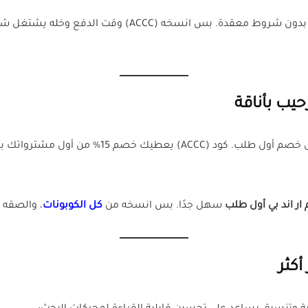
نسخه (ACCC) وقت الدفع وخله يشتغل شغلته. ويُعد هذا الكود هو
يب بأناقة
، حنقول لك: هلا وغلا، وتفضل خصم أول طلب.
ر اند بي أول طلب
سهل جدًا. بس انسخه من
كل الكوبونات
، والصقه 
أكثر