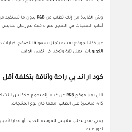
أكيد، هذه إعادة صياغة محسّنة للفقرة مع كلمات انتقا
وش الفايدة من إنك تطلب من
R&B
بدون ما تستفيد م
أغلب المنتجات في المتجر، سواء كنت تدور على ملابس ن
غير كذا، الموقع نفسه يتميّز بسهولة التصفح، خيارات دفع آمن
الكوبونات
، يعني ثقة وتوفير في نفس الوقت.
كود
ار اند بي
راحة وأناقة بتكلفة أقل
اللي يميز موقع
R&B
عن غيره، إنه يجمع هكذا بين التش
15% مباشرة على الطلب، مهما كان نوع المنتجات.
يعني تقدر تطلب ملابس للموسم الجديد، أو هدايا لأحبا
تدور عليه.