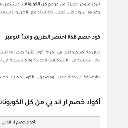
الرمز متوفر حصريًا من موقع
كل الكوبونات
، ويشتغل هك
وغيرها، سواء كنت تطلب لحالك أو مع الأهل والأصدقاء
كود خصم
R&B
اختصر الطريق وابدأ التوفير
بدال ما تضيع وقتك في تجربة أكواد كثيرة يمكن ما تشتغل، الأ
بكل سلاسة على التشكيلات الجديدة والكلاسيكية في 
بالإضافة إلى كونه مجرب ومضمون، الكود يعطيك خصم فعلي بنسبة 15%. يعني من أول استخدام بتلاحظ الفرق، وبتستمتع بتجربة تسو
أكواد خصم
ار اند بي
من كل الكوبونا
أكواد خصم ار اند بي