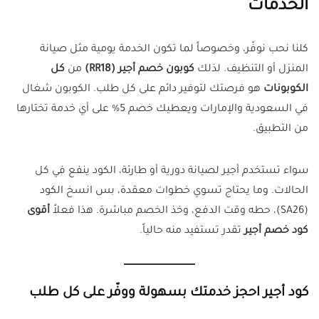
الخدمات
كلنا نحب نوفّر، وخصوصاً لما تكون الخدمة يومية مثل صيانة
المنزل أو التنظيف. لذلك
كوبون خصم أجير (RR18)
من
كل
الكوبونات
هو فرصتك لتوفير دائم على كل طلب. الكوبون شغال
في السعودية والإمارات ويعطيك خصم 5% على أي خدمة تختارها
من التطبيق.
سواء تستخدم أجير لصيانة دورية أو طارئة، الكود ينفع في كل
الحالات. وما يحتاج تسوي خطوات معقدة، بس انسخ الكود
(SA26)، حطه وقت الدفع، وخذ الخصم مباشرة. هذا فعلاً
أقوى
كود خصم أجير
تقدر تستفيد منه حالياً.
كود أجير احجز خدمتك بسهولة ووفّر على كل طلب