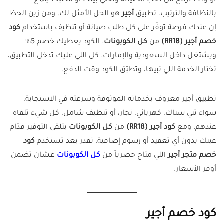
لو ودك ترتاح من تعب الصيانة وتخلّي بيتك أو مكتبك يلمع
بالنظافة والترتيب، تطبيق
أجير
هو الحل الأمثل لك. ومن زين الحظ
إن عندك فرصة توفّر على كل طلب صيانة أو تنظيف باستخدام
كود
خصم أجير (RR18)
من
كل الكوبونات
. الكود يعطيك خصم 5%
ويشتغل داخل السعودية والإمارات. كل اللي عليك تدخل التطبيق،
تختار الخدمة اللي تبيها، وتطبّق الكود وقت الدفع.
تطبيق أجير معروف بخدماته الموثوقة وسرعته في الاستجابة،
سواء تبي سباك، كهربائي، نجار، أو تنظيف شامل، كل شيء تلقاه
عندهم. ومع
كود أجير (RR18)
من
كل الكوبونات
بتلقى التوفير قدّام
عينك بدون أي تعقيد أو رسوم إضافية. تقدر بعد تستخدم
كود
خصم متجر أجير
اللي متاح حصرياً من
كل الكوبونات
عشان تضمن
أوفر الأسعار.
كود خصم أجير