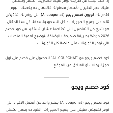
إذا كنت تبحث عن طريقة توفر عليك مصاريف السفر وتسهل
عليك حجز الطيران بأسعار معقولة، فالمقال ده يخصك. اليوم
نقدم لك
كوبون خصم ويجو (Allcouponat)
اللي يوفر لك تخفيض
10% على جميع الحجوزات داخل السعودية. هدفنا في هذا المقال
هو شرح كل التفاصيل اللي تحتاجها عشان تستفيد من كود خصم
Wego 2026 بطريقة صحيحة، بالإضافة لتوضيح أهمية المنصات
اللي توفر الكوبونات مثل منصة كل الكوبونات.
كود خصم ويجو هو “ALLCOUPONAT” للحصول على خصم على أول
حجز للرحلات أو الفنادق من الموقع.
كود خصم ويجو
كود خصم ويجو (Allcouponat) يعتبر واحد من أفضل الأكواد اللي
توفر تخفيض حقيقي على جميع الحجوزات. الكود ده يعمل بشكل