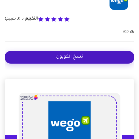
التقييم:
5
(
3
تقييم)
920
نسخ الكوبون