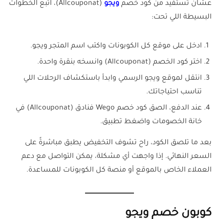
عشان تستفيد من كود خصم
ويجو
(Allcouponat)، اتبع الخطوات
البسيطة اللي تحت:
ادخل على موقع كل الكوبونات واكتب اسم المتجر ويجو.
اختر كود الخصم (Allcouponat) وانسخه بنقرة واحدة.
انتقل لموقع ويجو الرسمي وابدأ باستكشاف الرحلات اللي
تناسب احتياجاتك.
عند الدفع، الصق كود خصم Wego فنادق (Allcouponat) في
خانة الخصومات واضغط تطبيق.
بعد ما تلصق الكود، راح تشوف التخفيض يطبق مباشرةً على
السعر النهائي. إذا واجهت أي مشكلة، يمكن التواصل مع دعم
العملاء الخاص بالموقع أو منصة كل الكوبونات للمساعدة.
كوبون خصم ويجو