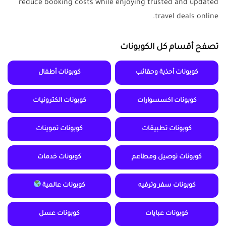
reduce booking costs while enjoying trusted and updated
travel deals online.
تصفح أقسام كل الكوبونات
كوبونات أحذية وحقائب
كوبونات أطفال
كوبونات اكسسوارات
كوبونات الكترونيات
كوبونات تطبيقات
كوبونات تموينات
كوبونات توصيل ومطاعم
كوبونات خدمات
كوبونات سفر وترفيه
كوبونات عالمية
كوبونات عبايات
كوبونات عسل