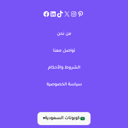
instagram.com/allcouponat
facebook
linkedin
TikTok
twitter
pinterest
من نحن
تواصل معنا
الشروط والأحكام
سياسة الخصوصية
كوبونات السعودية
▾