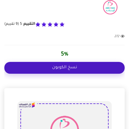
التقييم:
5
(
9
تقييم)
272
5%
نسخ الكوبون