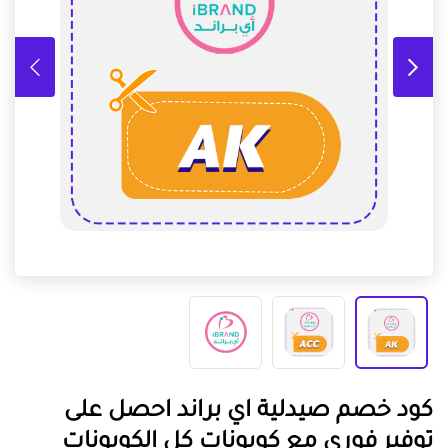
كود خصم صيدلية اي براند احصل على
توفير فوري مع كوبونات كل الكوبونات