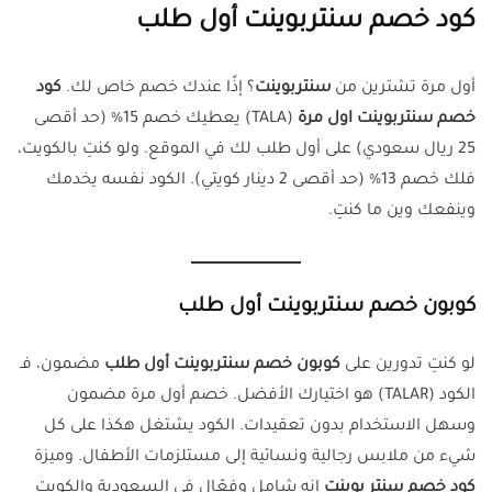
كود خصم سنتربوينت أول طلب
أول مرة تشترين من
سنتربوينت
؟ إذًا عندك خصم خاص لك.
كود
خصم سنتربوينت اول مرة
(TALA) يعطيك خصم 15% (حد أقصى
25 ريال سعودي) على أول طلب لك في الموقع. ولو كنتِ بالكويت،
فلك خصم 13% (حد أقصى 2 دينار كويتي). الكود نفسه يخدمك
وينفعك وين ما كنتِ.
كوبون خصم سنتربوينت أول طلب
لو كنتِ تدورين على
كوبون خصم سنتربوينت أول طلب
مضمون، فـ
الكود (TALAR) هو اختيارك الأفضل. خصم أول مرة مضمون
وسهل الاستخدام بدون تعقيدات. الكود يشتغل هكذا على كل
شيء من ملابس رجالية ونسائية إلى مستلزمات الأطفال. وميزة
كود خصم سنتر بوينت
إنه شامل وفعّال في السعودية والكويت