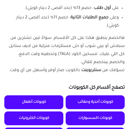
على
أول طلب
: خصم 13% (بحد أقصى 2 دينار كويتي).
وعلى
جميع الطلبات الثانية
: خصم 11% (بحد أقصى 2 دينار
كويتي).
هالخصم ينطبق هكذا على كل الأقسام، سواءً تبين تشترين من
سبلاش أو بيبي شوب أو حتى مستلزمات منزلية من لايف ستايل.
كل اللي عليك، تنسخين الكود (TALA) وتحطينه وقت الدفع،
والخصم بينخصم تلقائي.
تسوّقك من
سنتربوينت
بالكويت صار أوفر وأسهل من أي وقت.
تصفح أقسام كل الكوبونات
كوبونات أحذية وحقائب
كوبونات أطفال
كوبونات اكسسوارات
كوبونات الكترونيات