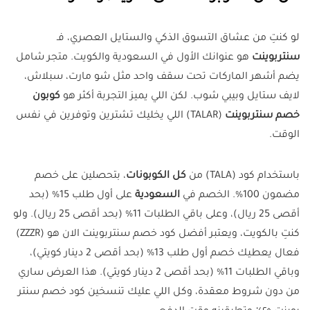
لو كنتِ من عشاق التسوق الذكي والستايل العصري، فـ
سنتربوينت
هو عنوانك الأول في السعودية والكويت. متجر شامل
يضم أشهر الماركات تحت سقف واحد مثل شو مارت، سبلاش،
لايف ستايل وبيبي شوب. لكن اللي يميز التجربة أكثر هو
كوبون
خصم سنتربوينت
(TALAR) اللي يخليك تشترين وتوفرين في نفس
الوقت.
باستخدام كود (TALA) من
كل الكوبونات
، بتحصلين على خصم
مضمون 100%. الخصم في
السعودية
على أول طلب 15% (بحد
أقصى 25 ريال)، وعلى باقي الطلبات 11% (بحد أقصى 25 ريال). ولو
كنتِ بالكويت، ويعتبر أفضل كود خصم سنتربوينت الان هو (ZZZR)
فعال يعطيك خصم أول طلب 13% (بحد أقصى 2 دينار كويتي)،
وباقي الطلبات 11% (بحد أقصى 2 دينار كويتي). هذا العرض ساري
من دون شروط معقدة، وكل اللي عليك تنسخين كود خصم سنتر