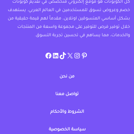
كل الكوبونات هو موقع إلكتروني متخصص في تقديم كوبونات
خصم وعروض تسوق للمستخدمين في العالم العربي. يستهدف
بشكل أساسي المتسوقين اونلاين، مقدماً لهم قيمة حقيقية من
خلال توفير فرص للتوفير على مجموعة واسعة من المنتجات
والخدمات، مما يساهم في تحسين تجربة التسوق.
instagram.com/allcouponat
facebook
linkedin
TikTok
twitter
pinterest
من نحن
تواصل معنا
الشروط والأحكام
سياسة الخصوصية