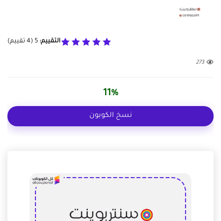
التقييم:
5
(
4
تقييم)
273
11%
نسخ الكوبون