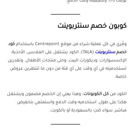
بوينت ٢٥٪ وتطبقينه وقت الدفع.
كوبون خصم سنتربوينت
وفّري في كل عملية شراء من موقع Centrepoint باستخدام
كود
خصم
سنتربوينت
(TALA). الكود يشتغل على الملابس، الأحذية،
الإكسسوارات، وديكورات البيت، وحتى منتجات الأطفال. وتقدرين
تستخدمينه في أي وقت على أي فئة من دون ما تنتظرين عروض
خاصة.
الكود من
كل الكوبونات
، وهذا يعني إن الخصم مضمون ويشتغل
هكذا على طول. استخدميه وقت الدفع واستمتعي بتخفيض
مباشر، سواء كنتِ بالسعودية أو بالكويت.