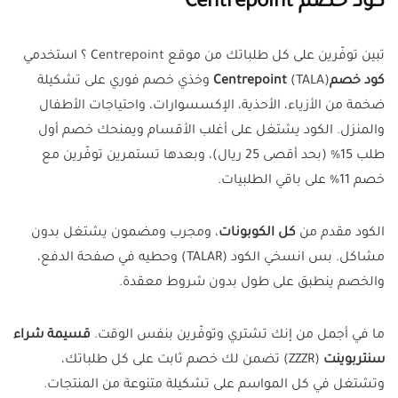
كود خصم Centrepoint
تبين توفّرين على كل طلباتك من موقع Centrepoint ؟ استخدمي
كود خصمCentrepoint
(TALA) وخذي خصم فوري على تشكيلة
ضخمة من الأزياء، الأحذية، الإكسسوارات، واحتياجات الأطفال
والمنزل. الكود يشتغل على أغلب الأقسام ويمنحك خصم أول
طلب 15% (بحد أقصى 25 ريال)، وبعدها تستمرين توفّرين مع
خصم 11% على باقي الطلبيات.
الكود مقدم من
كل الكوبونات
، ومجرب ومضمون يشتغل بدون
مشاكل. بس انسخي الكود (TALAR) وحطيه في صفحة الدفع،
والخصم ينطبق على طول بدون شروط معقدة.
ما في أجمل من إنك تشتري وتوفّرين بنفس الوقت.
قسيمة شراء
سنتربوينت
(ZZZR) تضمن لك خصم ثابت على كل طلباتك،
وتشتغل في كل المواسم على تشكيلة متنوعة من المنتجات.