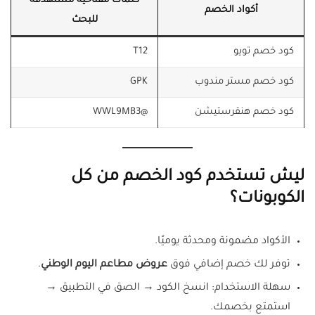
كلمات مفتاحية مستهدفة
أكواد الخصم
للبحث
كود خصم تويو
T12
كود خصم مستر مندوب
GPK
كود خصم هنقرستيشن
@WWL9MB3
ليش تستخدم كود الخصم من كل
الكوبونات؟
الأكواد مضمونة ومحدثة يوميًا.
توفر لك خصم إضافي فوق
عروض مطاعم اليوم الوطني
.
سهلة الاستخدام: انسخ الكود → الصق في التطبيق →
استمتع بخصمك.