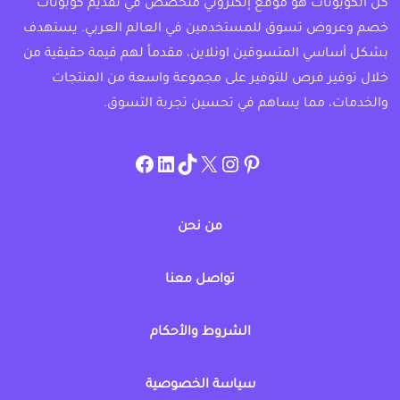
كل الكوبونات هو موقع إلكتروني متخصص في تقديم كوبونات
خصم وعروض تسوق للمستخدمين في العالم العربي. يستهدف
بشكل أساسي المتسوقين اونلاين، مقدماً لهم قيمة حقيقية من
خلال توفير فرص للتوفير على مجموعة واسعة من المنتجات
والخدمات، مما يساهم في تحسين تجربة التسوق.
instagram.com/allcouponat
facebook
linkedin
TikTok
twitter
pinterest
من نحن
تواصل معنا
الشروط والأحكام
سياسة الخصوصية