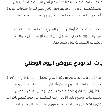
منتجات محببة عند العملاء بأسعار أقل من المعتاد. كثير من
المستخدمين ذكروا إن هالعروض تتيح لهم تجربة منتجات جديدة
بأسعار مناسبة، خصوصًا في الشموع والعطور الموسمية.
التخفيضات تجيك أونلاين وعبر الفروع، وهذا يخليها مناسبة
للجميع سواء تفضل التسوق من البيت أو تحب تروح بنفسك
وتشوف المنتجات قبل تشتريها.
باث اند بودي عروض اليوم الوطني
لما نقول
باث اند بودي عروض اليوم الوطني
، إحنا نتكلم عن تجربة
تسوق متكاملة. الفروع تتزين بألوان وأجواء وطنية، والموقع
الإلكتروني يطلق واجهة خاصة باليوم الوطني تعرض أفضل
الخصومات. ومع ذلك، الأذكى إنك تستفيد من
كود خصم باث اند
بودي MZ49
اللي يعطيك خصم فوري على سلة المشتريات.