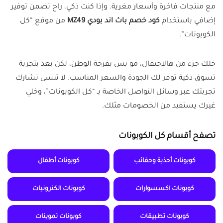
مع منتجات فاخرة وأسعار مغرية. وإذا كنت ذكي، راح تضمن توفير
إضافي باستخدام
كود خصم باث اند بودي MZ49
من موقع “كل
الكوبونات”.
خلك جزء من هالاحتفال، مو بس بفرحة الوطن، لكن بعد بتجربة
تسوق ذكية توفر لك الجودة والسعر المناسب. لا تنسى تشارك
تجربتك عبر وسائل التواصل الخاصة بـ “كل الكوبونات”، وخلي
غيرك يستفيد من الخصومات مثلك.
تصفح أقسام كل الكوبونات
كوبونات أحذية وحقائب
كوبونات أطفال
كوبونات اكسسوارات
كوبونات الكترونيات
كوبونات تطبيقات
كوبونات تموينات