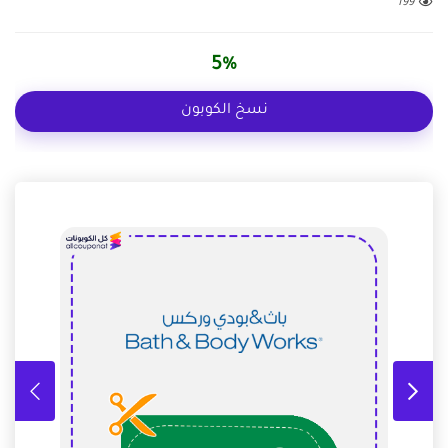
199
5%
نسخ الكوبون