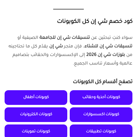
كود خصم شي إن
كل الكوبونات
سواء كنتِ تبحثين عن
تنسيقات شي إن للجامعة
الصيفية أو
تنسيقات شي إن للشتاء
، فإن متجر
شي إن
يقدّم كل ما تحتاجينه
من
بلوزات شي إن 2026
إلى الإكسسوارات والحقائب بتصاميم
عالمية وأسعار تناسب الجميع.
تصفح أقسام كل الكوبونات
كوبونات أحذية وحقائب
كوبونات أطفال
كوبونات اكسسوارات
كوبونات الكترونيات
كوبونات تطبيقات
كوبونات تموينات