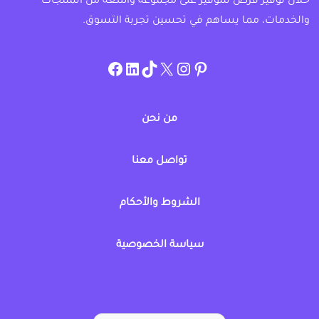
خلال توفير فرص للتوفير على مجموعة واسعة من المنتجات
والخدمات، مما يساهم في تحسين تجربة التسوق.
instagram.com/allcouponat
facebook
linkedin
TikTok
twitter
pinterest
من نحن
تواصل معنا
الشروط والأحكام
سياسة الخصوصية