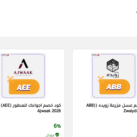
كود خصم عسل مزرعة زويده (ABB)
كود خص
Ajwaak 2026
Zwaiyd
6%
فعال