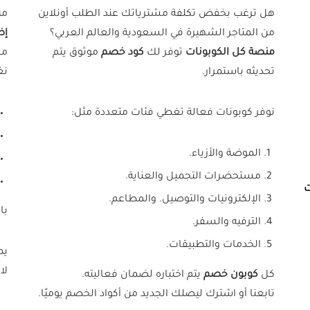
هل ترغب بخفض تكلفة مشترياتك عند الطلب أونلاين
من
من المتاجر الشهيرة في السعودية والعالم العربي؟
إض
منصة كل الكوبونات
توفر لك
كود خصم
موثوق يتم
مخ
تحديثه باستمرار.
نغ
نوفر كوبونات فعالة تغطي فئات متعددة مثل:
الموضة والأزياء.
مستحضرات التجميل والعناية.
ت
الإلكترونيات والتوصيل. والمطاعم.
با
الترفيه والسفر.
الخدمات والتطبيقات.
يم
لا
كل
كوبون خصم
يتم اختباره لضمان فعاليته.
تابعنا أو اشترك ليصلك الجديد من أكواد الخصم يوميًا.