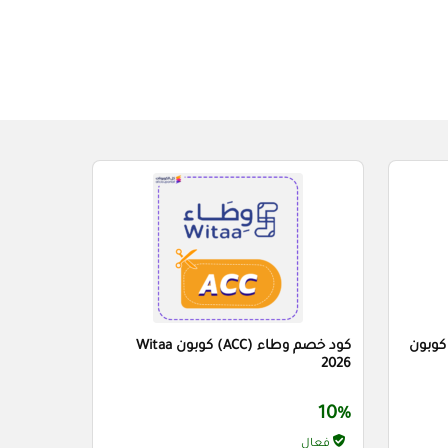
م اجواءك للعطور (AEE) كوبون
كود خصم وطاء (ACC) كوبون Witaa
2026
10%
فعال