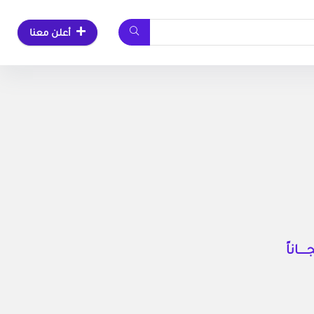
أعلن معنا
ـاناً