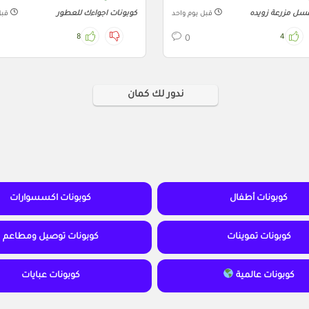
سل مزرعة زويده
كوبونات اجواءك للعطور
قبل يوم واحد
قبل
8
4
0
ندور لك كمان
كوبونات أطفال
كوبونات اكسسوارات
كوبونات تموينات
كوبونات توصيل ومطاعم
كوبونات عالمية
كوبونات عبايات