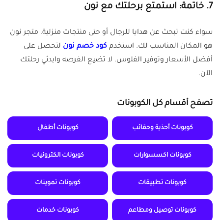
7.
خاتمة: استمتع برحلتك مع نون
سواء كنت تبحث عن هدايا للرجال أو حتى منتجات منزلية، متجر نون
هو المكان المناسب لك. استخدم
كود خصم نون
لتحصل على
أفضل الأسعار وتوفير الفلوس. لا تضيع الفرصه وابدئي رحلتك
الآن.
تصفح أقسام كل الكوبونات
كوبونات أحذية وحقائب
كوبونات أطفال
كوبونات اكسسوارات
كوبونات الكترونيات
كوبونات تطبيقات
كوبونات تموينات
كوبونات توصيل ومطاعم
كوبونات خدمات