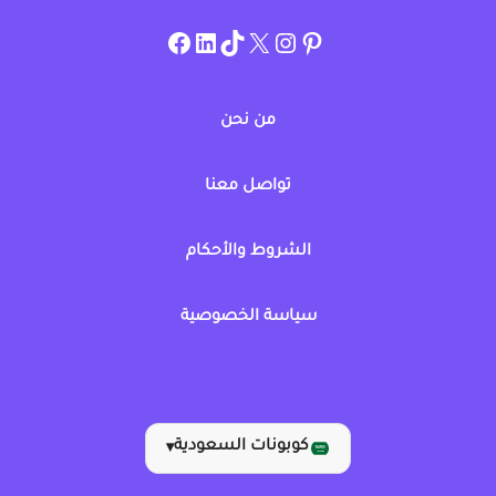
instagram.com/allcouponat
facebook
linkedin
TikTok
twitter
pinterest
من نحن
تواصل معنا
الشروط والأحكام
سياسة الخصوصية
كوبونات السعودية
▾