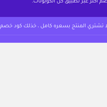
م أكثر عبر تطبيق كل الكوبونات.
ا تشتري المنتج بسعره كامل ، خذلك كود خصم.
وبونات خصم وعروض
من نحن
 أساسي المتسوقين
لتوفير على مجموعة
تواصل معنا
تجربة التسوق.
الشروط والأحكام
https://www.instagram.c
fac
سياسة الخصوصية