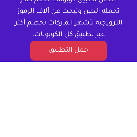
أفضل تطبيق كوبونات خصم تقدر
تحمله الحين وتبحث عن آلاف الرموز
الترويجية لأشهر الماركات بخصم أكثر
عبر تطبيق كل الكوبونات.
حمل التطبيق
لا تشتري المنتج بسعره كامل ، خذلك كود
خصم.
كل الكوبونات هو موقع إلكتروني متخصص في تقديم كوبونات
خصم وعروض تسوق للمستخدمين في العالم العربي. يستهدف