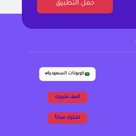
حمل التطبيق
كوبونات السعودية
▾
أضف متجرك
اشترك مجاناً