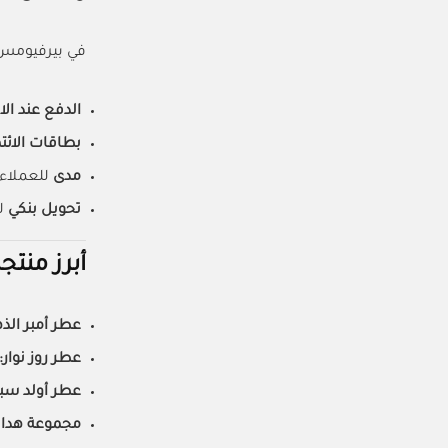
في بيرفيومس ب
الدفع عند ال
بطاقات الائت
مدى
للعملاء
تحويل بنكي
ل
أبرز منتج
عطر أمبر الذ
عطر روز نوار:
عطر أولد س
مجموعة هدا