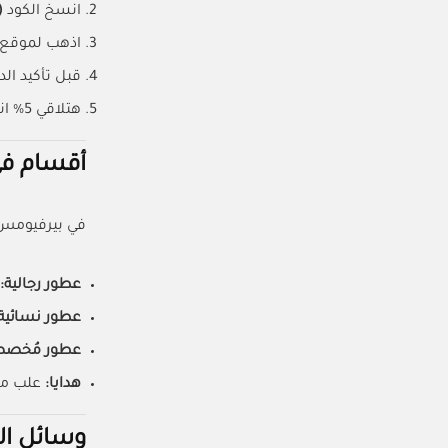
انسخ الكود
D7)
اذهب لموقع 
قبل تأكيد ال
هتلاقي 5% انخفضوا من السعر النهائي فورًا.
أقسام في
في بيرفيومس
عطور رجالية:
عطور نسائية
عطور مُخصص
هدايا:
علب مم
وسائل ال