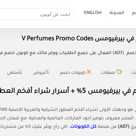
م
المدونة
ENGLISH
ومس V Perfumes Promo Codes
خصم (
AD7
) الفعال على جميع الطلبيات ووفر مالك مع كوبون خصم في بيرفيوم
ت
صفقات
كوبونات خصم
عروض
منتهي
 أسرار شراء أفخم العطور الأصلية بأسعار مغريه
المتجر معروف بتوفير أجود الماركات العالمية والمحلية، مع ضمان الج
ري
(AD7)
من منصة
كل الكوبونات
، اللي راح يوفّر ع