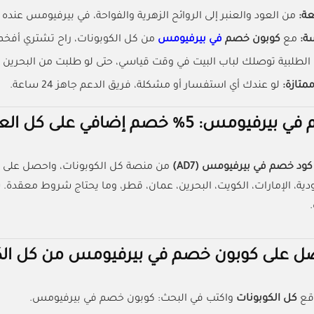
عة:
من العود والعنبر إلى الروائح الزهرية والفواحة، في بيرفيومس عنده 
ة:
مع
كوبون خصم
في بيرفيومس
من كل الكوبونات، راح تشتري أفخ
الطلبية توصلك لباب البيت في وقت قياسي، حتى لو طلبت من البحرين أ
متازة:
لو عندك أي استفسار أو مشكلة، فريق الدعم جاهز 24 ساعة.
ومس: 5% خصم إضافي على كل العطور
كود خصم في بيرفيومس
(AD7)
ية، الإمارات، الكويت، البحرين، عمان، قطر، وما يحتاج شروط معقدة
 على كوبون خصم في بيرفيومس من كل الك
قع
كل الكوبونات
واكتب في البحث: كوبون خصم في بيرفيومس.