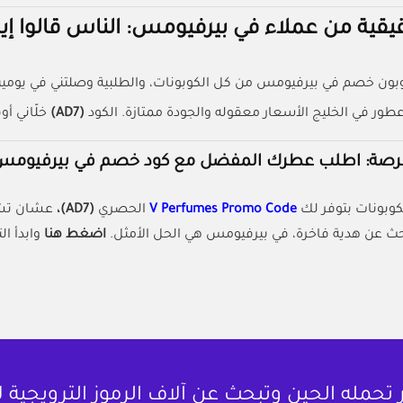
يقية من عملاء في بيرفيومس: الناس قالوا إي
ن خصم في بيرفيومس من كل الكوبونات، والطلبية وصلتني في يومين الع
ور في الخليج الأسعار معقوله والجودة ممتازة. الكود
(AD7)
خلّاني أ
لفرصة: اطلب عطرك المفضل مع كود خصم في بيرفيوم
لكوبونات بتوفر لك
V Perfumes Promo Code
الحصري
(AD7)،
ث عن هدية فاخرة، في بيرفيومس هي الحل الأمثل.
اضغط هنا
وابدأ ا
حمله الحين وتبحث عن آلاف الرموز الترويجية 