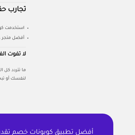
تجارب حق
استخدمت كوبو
أفضل متجر عط
لا تفوت ا
ما تتردد كل ا
لنفسك أو تبح
أفضل تطبيق كوبونات خصم تقدر ت