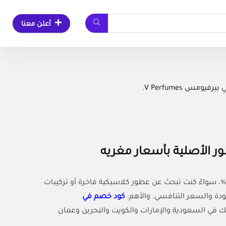
أعلن معنا
س V Perfumes.
في بيرفيومس هو وجهتك الأولى لشراء أفخم العطور الشرقية والغربية الأصلية 100%، سواءً كنت تبحث عن عطور كلاسيكية فاخرة أو تركيبات
ودة والسعر التنافسي. والأهم:
كود خصم في
ليك 5% من مشترياتك في السعودية والإمارات والكويت والبحرين وعمان