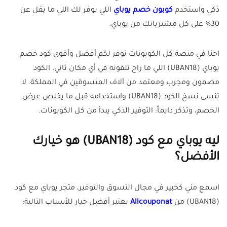
ذكي واستخدم
كوبون خصم يوباي
اللي يوفر لك اللي ما يقل عن
30% على كل مشترياتك من يوباي
.
احنا في منصة كل الكوبونات نوفر لكم أفضل وأقوى كود خصم
يوباي (UBAN18) اللي ما راح تلقونه في أي مكان ثاني. الكود
مضمون ومجرب ومعتمد من آلاف المتسوقين في المملكة. لا
تنسى نسخ الكود (UBAN18) واستخدامه قبل ما يخلص عرض
الخصم، وتذكر دايماً: التوفير الذكي يبدأ من كل الكوبونات.
ليه يوباي مع كود (UBAN18) هو خيارك
الأفضل؟
اسمع مني كخبير في مجال التسوق والتوفير، متجر يوباي مع كود
(UBAN18) من
Allcouponat
يعتبر أفضل خيار للأسباب التالية: