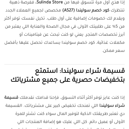
إذا هذي أول مرة تتسوق فيها من
Sulinda Store،
ففرصة ذهبية
تنتظرك
كود خصم سوليندا (AS27)
مخصص لجميع العملاء الجدد
ويقدم لك خصومات إضافية على أول طلب. تخيل نفسك توفر أكثر
من 5% على طلبيتك الأولى في مجال الصحة والعناية اللي يعتبر من
أبرز تخصصات المتجر. يعني لو كنت تبحث عن فيتامينات أو
مكملات غذائية، كود خصم سوليندا يساعدك تحصل عليها بأفضل
سعر ممكن.
قسيمة شراء سوليندا: استمتع
بتخفيضات حصرية على جميع مشترياتك
إذا كنت عايز توفر أكثر أثناء التسوق، فإحنا قدامك نقدملك
قسيمة
شراء سوليندا
اللي تمنحك تخفيض كبير على مشترياتك. القسيمة
دي تعتبر طريقتك الذكية لتوفير المال سواء كنت تشترِ للمرة
الأولى أو عميل دائم. كل اللي عليك هو إضافة المنتجات اللي