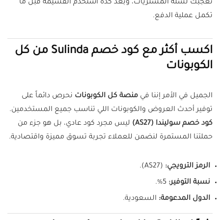
تعجبك لسلة المشتريات، وبعد كده استخدم القسيمة قبل ما
تكمل عملية الدفع.
اكسب أكثر مع كود خصم Sulinda من كل
الكوبونات
الجميل في الأمر إننا في
منصة كل الكوبونات
نحرص دائماً على
توفير أحدث العروض والكوبونات اللي تناسب جميع المستخدمين.
كود خصم سوليندا (AS27)
ليس مجرد كود عادي، بل هو جزء من
حملتنا المستمرة لنضمن للعملاء تجربة تسوق مميزة واقتصادية.
الرمز الترويجي:
(AS27).
نسبة التوفير:
5%.
الدول المدعومة:
السعودية.