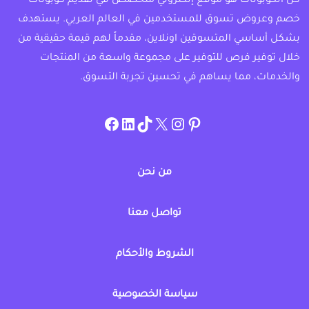
كل الكوبونات هو موقع إلكتروني متخصص في تقديم كوبونات
خصم وعروض تسوق للمستخدمين في العالم العربي. يستهدف
بشكل أساسي المتسوقين اونلاين، مقدماً لهم قيمة حقيقية من
خلال توفير فرص للتوفير على مجموعة واسعة من المنتجات
والخدمات، مما يساهم في تحسين تجربة التسوق.
instagram.com/allcouponat
facebook
linkedin
TikTok
twitter
pinterest
من نحن
تواصل معنا
الشروط والأحكام
سياسة الخصوصية