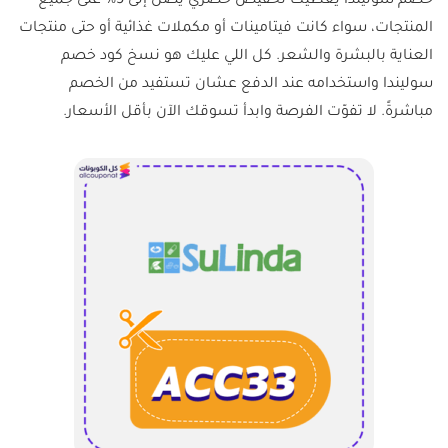
خصم سوليندا يعطيك تخفيض حصري يصل إلى 5% على جميع
المنتجات، سواء كانت فيتامينات أو مكملات غذائية أو حتى منتجات
العناية بالبشرة والشعر. كل اللي عليك هو نسخ كود خصم
سوليندا واستخدامه عند الدفع عشان تستفيد من الخصم
مباشرةً. لا تفوّت الفرصة وابدأ تسوقك الآن بأقل الأسعار.