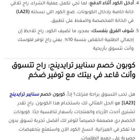
أدخل الكود أثناء الدفع:
لما تجي تكمل عملية الشراء، راح تلاقي
خانة خاصة بإدخال الكوبونات. ضع الكود اللي نسخته
(LA23)
في الخانة المخصصة واضغط على تطبيق.
شوف الفرق بنفسك:
بمجرد ما تضيف الكود، راح تلاحظ إن
إجمالي الطلبية انخفض بنسبة 10%. يعني راح توفر فلوسك
وأنت تتسوق بأريحية
كوبون خصم سنايبر ترايدينج: راح تتسوق
وأنت قاعد في بيتك مع توفير ضخم
هل تحب التسوق براحة منزلك؟ إذاً،
كوبون خصم
سنايبر ترايدينج
[LA23]
هو الحل المثالي لك باستخدام هذا الكوبون، راح تقدر
تشتري أحدث الأزياء والمنتجات بأسعار تنافسية جدًا. كوبونات
الخصم دي مصممة خصيصاً لتوفر لك أفضل تجربة تسوق بدون
ما تفكر في الميزانية. انسخ الكود الآن واستمتع بتخفيضات
حصرية على جميع الطلبيات.