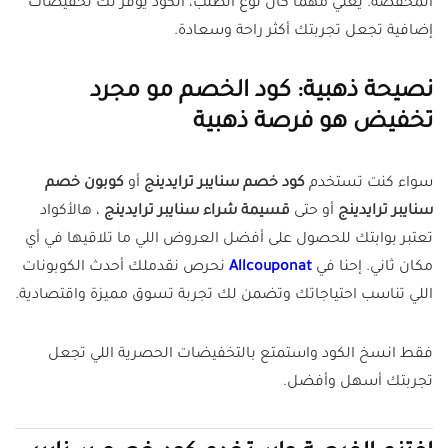
المخفضة. يعني مهما كان نوع الطلب، الكود يوفر لك تخفيضات
إضافية تجعل تجربتك أكثر راحة وسعادة.
نصيحة ذهبية: كود الخصم مو مجرد
تخفيض هو فرصة ذهبية
سواء كنت تستخدم
كود خصم سنايبر ترايدينج
أو
كوبون خصم
سنايبر ترايدينج
أو حتى
قسيمة شراء سنايبر ترايدينج
، هالأكواد
تعتبر بوابتك للحصول على أفضل العروض اللي ما تلاقيها في أي
مكان ثاني. إحنا في
Allcouponat
نحرص نقدملك أحدث الكوبونات
اللي تناسب احتياجاتك وتضمن لك تجربة تسوق مميزة واقتصادية.
فقط انسخ الكود واستمتع بالتخفيضات الحصرية اللي تجعل
تجربتك أسهل وأفضل.