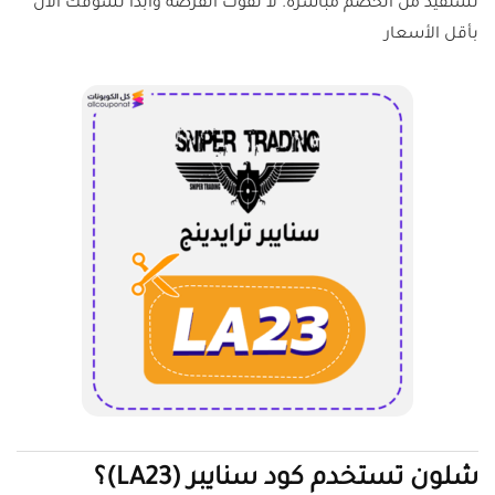
تستفيد من الخصم مباشرةً. لا تفوّت الفرصة وابدأ تسوقك الآن
بأقل الأسعار
شلون تستخدم كود سنايبر (LA23)؟