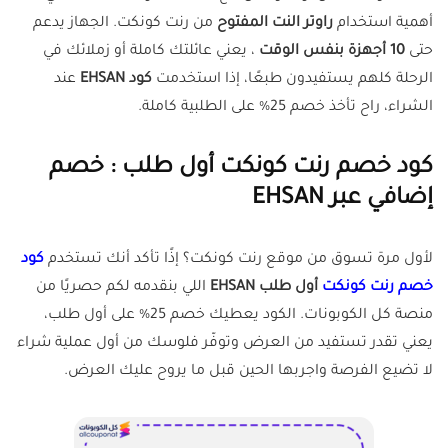
أهمية استخدام
راوتر النت المفتوح
من رنت كونكت. الجهاز يدعم
حتى
10 أجهزة بنفس الوقت
، يعني عائلتك كاملة أو زملائك في
الرحلة كلهم يستفيدون طبعًا، إذا استخدمت
كود EHSAN
عند
الشراء، راح تأخذ خصم 25% على الطلبية كاملة.
كود خصم رنت كونكت أول طلب : خصم
إضافي عبر EHSAN
لأول مرة تسوق من موقع رنت كونكت؟ إذًا تأكد أنك تستخدم
كود
خصم رنت كونكت
أول طلب EHSAN
اللي بنقدمه لكم حصريًا من
منصة كل الكوبونات. الكود يعطيك خصم 25% على أول طلب،
يعني تقدر تستفيد من العرض وتوفّر فلوسك من أول عملية شراء
لا تضيع الفرصة واجربها الحين قبل ما يروح عليك العرض.