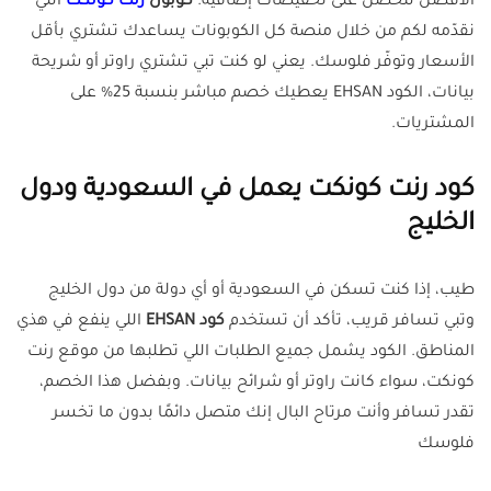
الأفضل لتحصل على تخفيضات إضافية.
كوبون
رنت كونكت
اللي
نقدّمه لكم من خلال منصة كل الكوبونات يساعدك تشتري بأقل
الأسعار وتوفّر فلوسك. يعني لو كنت تبي تشتري راوتر أو شريحة
بيانات، الكود EHSAN يعطيك خصم مباشر بنسبة 25% على
المشتريات.
كود رنت كونكت يعمل في السعودية ودول
الخليج
طيب، إذا كنت تسكن في السعودية أو أي دولة من دول الخليج
وتبي تسافر قريب، تأكد أن تستخدم
كود EHSAN
اللي ينفع في هذي
المناطق. الكود يشمل جميع الطلبات اللي تطلبها من موقع رنت
كونكت، سواء كانت راوتر أو شرائح بيانات. وبفضل هذا الخصم،
تقدر تسافر وأنت مرتاح البال إنك متصل دائمًا بدون ما تخسر
فلوسك