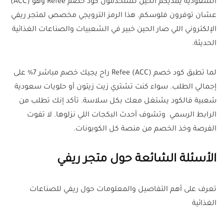
السعودية يمديكم الحين تستخدمون كود خصم Refee وهو (ACC)
عشان توفرون فلوسكم. هذا الرمز الترويجي مخصص لمتجر ريفي
الإلكتروني اللي صار الحين خبير في الشعبيات والصناعات الغذائية
الحديثة.
لما تطبق كود خصم Refee (ACC) راح يجيك خصم مباشر 7% على
إجمالي الطلب. سواء كنت تشتري زيت زيتون أو حلويات سعودية
شعبية فالكود يشتغل معك بكل سلاسة. تأكد إنك تطلب من
الرابط الرسمي وتشوف أحدث البكجات اللي نزلوها. لا تفوت
الفرصة وخذ الخصم من منصة كل الكوبونات.
الأسئلة الشائعة حول متجر ريفي
تعرف على أهم التفاصيل والمعلومات حول ريفي للصناعات
الغذائية