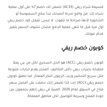
قسيمة شراء ريفي (AC33) تضمن لك خصم 7% على أول عملية
شراء لك. من واقع تجربة أنصحك تبدأ ببكج السمبوسة أو
الشابورة لأنها صراحة ما تتفوت. لا تنسى تفعل كود خصم ريفي
اول مرة قبل ما تنهي عملية الدفع عشان تشوف السعر يتغير
قدام عيونك.
كوبون خصم ريفي
كوبون خصم ريفي (ACC) هو الحل السحري لكل من يبي يملأ
مطبخه بخيرات ريفي بأقل التكاليف. المتجر يقدم خيارات متنوعة
مثل سريع التحضير وزيت الزيتون البكر الممتاز. لما تطبق كوبون
خصم ريفي (ACC) إنت كذا تضمن إنك حصلت على أفضل سعر
متاح في السوق لعام 2026. الميزة في ريفي إنهم يجمعون بين
جودة المنتج وسرعة التوصيل لكل مناطق المملكة.