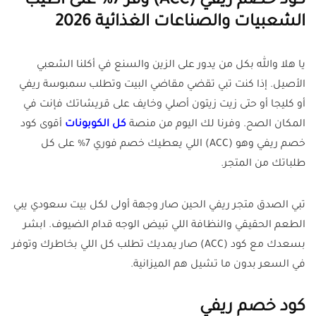
كود خصم ريفي (ACC) وفّر 7% على أطيب
الشعبيات والصناعات الغذائية 2026
يا هلا والله بكل من يدور على الزين والسنع في أكلنا الشعبي
الأصيل. إذا كنت تبي تقضي مقاضي البيت وتطلب سمبوسة ريفي
أو كليجا أو حتى زيت زيتون أصلي وخايف على قريشاتك فإنت في
المكان الصح. وفرنا لك اليوم من منصة
كل الكوبونات
أقوى كود
خصم ريفي وهو (ACC) اللي يعطيك خصم فوري 7% على كل
طلباتك من المتجر.
تبي الصدق متجر ريفي الحين صار وجهة أولى لكل بيت سعودي يبي
الطعم الحقيقي والنظافة اللي تبيض الوجه قدام الضيوف. ابشر
بسعدك مع كود (ACC) صار يمديك تطلب كل اللي بخاطرك وتوفر
في السعر بدون ما تشيل هم الميزانية.
كود خصم ريفي