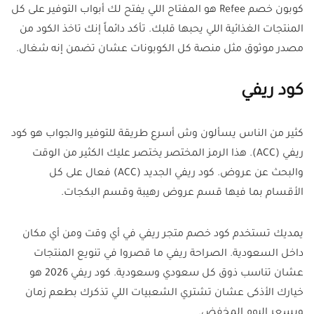
كوبون خصم Refee هو المفتاح اللي يفتح لك أبواب التوفير على كل
المنتجات الغذائية اللي يحبها قلبك. تأكد دائماً إنك تاخذ الكود من
مصدر موثوق مثل منصة كل الكوبونات عشان تضمن إنه شغال.
كود ريفي
كثير من الناس يسألون وش أسرع طريقة للتوفير والجواب هو كود
ريفي (ACC). هذا الرمز المختصر يختصر عليك الكثير من الوقت
والبحث عن عروض. كود ريفي الجديد (ACC) فعال على كل
الأقسام بما فيها قسم عروض رهيبة وقسم البكجات.
يمديك تستخدم كود خصم متجر ريفي في أي وقت ومن أي مكان
داخل السعودية. الصراحة ريفي ما قصروا في تنويع المنتجات
عشان تناسب ذوق كل سعودي وسعودية. كود ريفي 2026 هو
خيارك الأذكى عشان تشتري الشعبيات اللي تذكرك بطعم زمان
وبسعر اليوم المخفض.