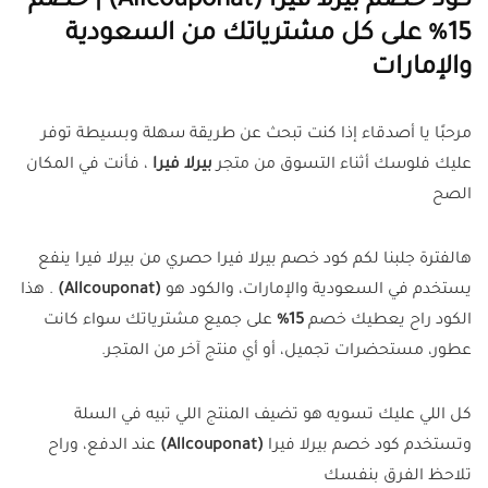
كود خصم بيرلا فيرا (Allcouponat) | خصم
15% على كل مشترياتك من السعودية
والإمارات
مرحبًا يا أصدقاء إذا كنت تبحث عن طريقة سهلة وبسيطة توفر
عليك فلوسك أثناء التسوق من متجر
بيرلا فيرا
، فأنت في المكان
الصح
هالفترة جلبنا لكم كود خصم بيرلا فيرا حصري من بيرلا فيرا ينفع
يستخدم في السعودية والإمارات، والكود هو
(Allcouponat)
. هذا
الكود راح يعطيك خصم
15%
على جميع مشترياتك سواء كانت
عطور، مستحضرات تجميل، أو أي منتج آخر من المتجر.
كل اللي عليك تسويه هو تضيف المنتج اللي تبيه في السلة
وتستخدم كود خصم بيرلا فيرا
(Allcouponat)
عند الدفع، وراح
تلاحظ الفرق بنفسك