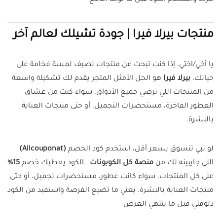
تتردد واستخدم الكود قبل ما تؤكد الدفع
منتجات بيرلا فيرا | جودة تشيلك لعالم آخر
يا أخي/اختي، إذا كنت تبحث عن منتجات تضيف لمسة فخامة على
حياتك،
بيرلا فيرا
هو الحل الأمثل المتجر يقدم لك تشكيلة واسعة
من المنتجات اللي ترضي جميع الأذواق، سواء كنت من عشاق
العطور الفاخرة، مستحضرات التجميل، أو حتى منتجات العناية
بالبشرة.
لو تبي تتسوق بسعر أقل، استخدم كود الخصم
(Allcouponat)
اللي جايبينه لك من
منصة كل الكوبونات
. الكود يعطيك خصم
15%
على كل المنتجات، سواء كانت عطور، مستحضرات تجميل، أو حتى
منتجات العناية بالبشرة. يعني ما تضيع الفرصة واستفيد من الكود
دلوقتي قبل ما ينتهي العرض