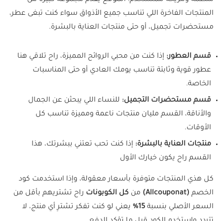
منظمة ومريحة للمستخدم. الموقع يقدم مجموعة كبيرة من
المنتجات الفاخرة اللي تناسب جميع الأذواق سواء كنت تبغى عطر،
مستحضرات تجميل، أو حتى منتجات العناية بالبشرة.
قسم العطور:
إذا كنت من محبي الروائح المميزة، راح تلاقي هنا
عطور قوية وثابتة تناسب يومك العادي أو حتى المناسبات
الخاصة.
قسم مستحضرات التجميل:
للنساء اللي يبحثن عن الجمال
والأناقة، القسم مليان منتجات ناعمة ومميزة تناسب كل
الأوقات.
منتجات العناية بالبشرة:
إذا كنت تحب تعتني ببشرتك، هذا
القسم راح يكون خيارك الأول
كل هذي المنتجات متوفرة بأسعار معقولة، وإذا استخدمت كود
الخصم
(Allcouponat)
من
كل الكوبونات
راح تشتريهم بأقل من
السعر الأصلي بنسبة
15%
يعني لو كنت تفكر تشترِ أي منتج، لا