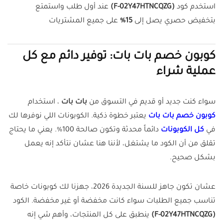
استخدم كود
(F-02Y47HTNCQZG)
عند أول طلب واستمتع
بتخفيض حصري يصل إلى
15%
على جميع المشتريات
كوبون خصم بات بات: توفير دائم مع كل
عملية شراء
سواء كنت جديد أو قديم في التسوق من
بات بات
، استخدام
كوبون خصم بات بات
يعتبر خطوة ذكية. الكوبونات اللي نوفرها لك
في
كل الكوبونات
دائماً محدثة وتكون صالحة 100%. يعني ما يحتاج
تقلق من أن الكود ما يشتغل، لأننا هنا عشان نتأكد إنه يعمل
بشكل صحيح.
عشان تكون جاهز للسنة الجديدة 2026، جهزنا لك كوبونات خاصة
تناسب جميع الطلبات سواء كانت مخفضة أو غير مخفضة. الكود
(F-02Y47HTNCQZG)
ينطبق على كل المنتجات، وأهم شي إنه