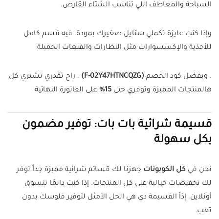
السباحة والمعاطف اللي تناسب الشتاء القارص.
وإذا كنتِ عايزة تكملي ستايل صغيرك بمودة، فيه قسم كامل
للأحذية والإكسسوارات مثل النظارات والقبعات الجميلة
. وبفضل كود الخصم
(F-02Y47HTNCQZG)
، راح تقدري تشتري كل
هالمنتجات المميزة وتوفري حتى
15%
على الفاتورة النهائية
قسيمة شرائية بات بات: توفير مضمون
بكل سهولة
نحن في
كل الكوبونات
جهزنا لك قسائم شرائية مميزة جداً توفر
لك تخفيضات خيالية على كل المنتجات. إذا كنت دايمًا تتسوق
أونلاين، إذاً القسيمة دي هي الحل الأمثل لتوفير فلوسك بدون
تعب.