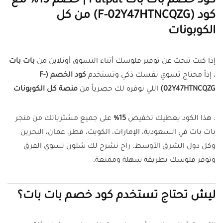
كود خصم بات بات Patpat | خصم 15% مع
كود (F-02Y47HTNCQZG) من كل
الكوبونات
إذا كنت تبحث عن توفير فلوسك أثناء التسوق أونلاين من
بات بات
، إذاً محتاج تسوي نفسك ذكي وتستخدم
كود الخصم (F-
02Y47HTNCQZG)
اللي نوفره لك حصرياً من
منصة كل الكوبونات
. هذا الكود يعطيك تخفيض
15%
على جميع مشترياتك من متجر
بات بات في السعودية، الإمارات، الكويت، قطر، عمان، البحرين
وكل دول الشرق الأوسط. راح نشرح لك شلون تسوي الفرق
وتوفر فلوسك بطريقة سهلة وممتعة.
ليش تحتاج تستخدم كود خصم بات بات؟