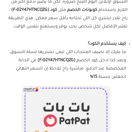
التسوق أونلاين اليوم أصبح ضرورة، لكن ما يصير ندفع أكثر من
اللازم باستخدام
كوبونات الخصم
مثل
كود (F-02Y47HTNCQZG)
،
راح تقدر تشتري كل اللي تحتاجه بأقل سعر ممكن. هذي الطريقة
تعتبر الأفضل لكل شخص يحب يوفر ويستمتع بنفس الوقت.
كيف يستخدم الكود؟
ما عليك إلا تضيف المنتجات اللي تبغى تشتريها لسلة التسوق،
وبعد كذا ادخل كود الخصم
(F-02Y47HTNCQZG)
في الخانة
المخصصة عند الدفع. مباشرة راح تلاحظ إن السعر النهائي
انخفض بنسبة
15%