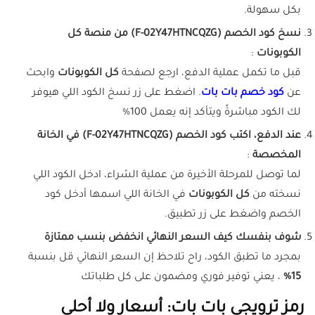
بكل سهولة.
نسخ كود الخصم (F-02Y47HTNCQZG) من منصة كل
الكوبونات
:
قبل ما تكمل عملية الدفع، ارجع لصفحة
كل الكوبونات
وابحث
عن
كود خصم بات بات
. اضغط على زر نسخ الكود اللي هيوفر
لك الكود مباشرةً ويتأكد إنه يعمل 100%
عند الدفع، اكتب كود الخصم (F-02Y47HTNCQZG) في الخانة
المخصصة
:
لما توصل للمرحلة الأخيرة من عملية الشراء، ادخل الكود اللي
نسخته من
كل الكوبونات
في الخانة اللي اسمها أدخل كود
الخصم واضغط على زر تطبيق.
شوف بنفسك كيف السعر النهائي انخفض بنسب ممتازة
بمجرد ما تطبق الكود، راح تلاحظ إن السعر النهائي قل بنسبة
15%
، يعني توفير فوري ومضمون على كل طلباتك
رمز ترويجي بات بات: أسعار ولا أحلى