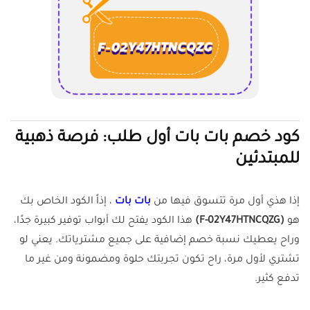
كود خصم بات بات أول طلب: فرصة ذهبية
للمبتدئين
إذا هذي أول مرة تتسوق فيها من
بات بات
، إذاً الكود الخاص بك
هو
(F-02Y47HTNCQZG)
هذا الكود يفتح لك أبواب توفير كبيرة جدًا،
وراح يعطيك نسبة خصم إضافية على جميع مشترياتك. يعني لو
تشتري لأول مرة، راح تكون تجربتك حلوة ومضمونة ومن غير ما
تدفع كثير.