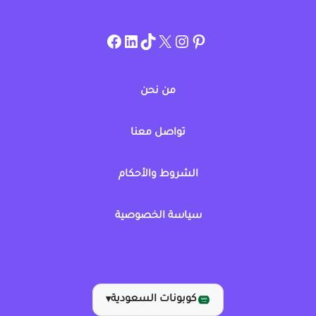
instagram.com/allcouponat
facebook
linkedin
TikTok
twitter
pinterest
من نحن
تواصل معنا
الشروط والأحكام
سياسة الخصوصية
كوبونات السعودية
▾