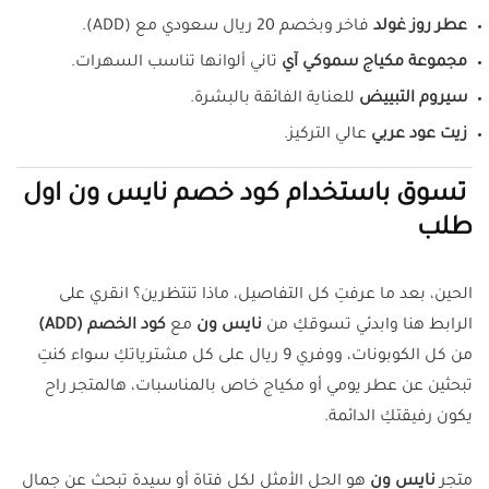
عطر روز غولد
فاخر وبخصم 20 ريال سعودي مع (ADD).
مجموعة مكياج سموكي آي
تاني ألوانها تناسب السهرات.
سيروم التبييض
للعناية الفائقة بالبشرة.
زيت عود عربي
عالي التركيز.
تسوق باستخدام كود خصم نايس ون اول
طلب
الحين، بعد ما عرفتِ كل التفاصيل، ماذا تنتظرين؟ انقري على
الرابط هنا وابدئي تسوقكِ من
نايس ون
مع
كود الخصم (ADD)
من كل الكوبونات، ووفري 9 ريال على كل مشترياتكِ سواء كنتِ
تبحثين عن عطر يومي أو مكياج خاص بالمناسبات، هالمتجر راح
يكون رفيقتكِ الدائمة.
متجر
نايس ون
هو الحل الأمثل لكل فتاة أو سيدة تبحث عن جمال