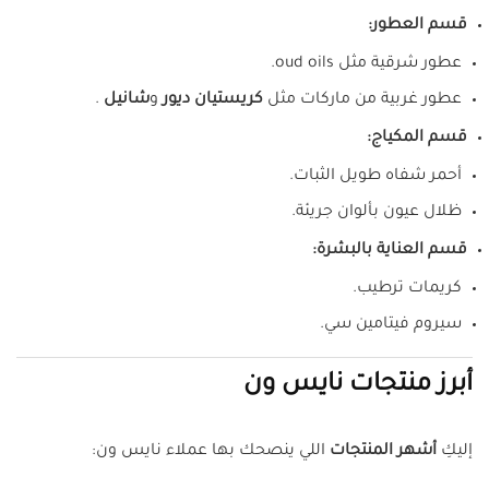
قسم العطور:
عطور شرقية مثل oud oils.
عطور غربية من ماركات مثل
كريستيان ديور
و
شانيل
.
قسم المكياج:
أحمر شفاه طويل الثبات.
ظلال عيون بألوان جريئة.
قسم العناية بالبشرة:
كريمات ترطيب.
سيروم فيتامين سي.
أبرز منتجات نايس ون
إليكِ
أشهر المنتجات
اللي ينصحك بها عملاء نايس ون: