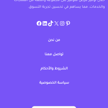
خلال توفير فرص للتوفير على مجموعة واسعة من المنتجات
والخدمات، مما يساهم في تحسين تجربة التسوق.
instagram.com/allcouponat
facebook
linkedin
TikTok
twitter
pinterest
من نحن
تواصل معنا
الشروط والأحكام
سياسة الخصوصية