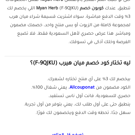
حتى لو كتبت اسم المتجر بالإنقلش
Myan Herb
، نفس الخصومات
تنطبق. عندك
كوبون خصم Myan Herb
(F-9QJKU) اللي يخصم لك
3% وقت الدفع مباشرة. سواء اشتريت قسيمة شراء ميان هرب
لمجموعة كاملة من الزيوت أو بس منتج واحد، خصمك مضمون
ومباشر. هذا عرض حصري لأهل السعودية فقط، فلا تضيع
الفرصة وخلك أذكى في تسوقك.
ليه تختار كود خصم ميان هيرب (F-9QJKU)؟
بيخصم لك 3% على أي منتج تختاره لشعرك.
الكود مضمون من
Allcouponat
، يعني شغال 100%.
حصري للسعودية، فانت أول ناس تستفيد.
ينطبق حتى على أول طلب لك، يعني بتوفر من أول تجربة.
سهل جدًا، تحطه وقت الدفع ويخصمون لك فورًا.