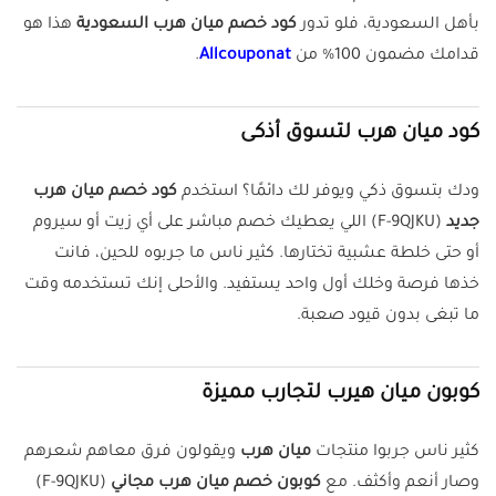
بأهل السعودية، فلو تدور
كود خصم ميان هرب السعودية
هذا هو
قدامك مضمون 100% من
Allcouponat
.
كود ميان هرب لتسوق أذكى
ودك بتسوق ذكي ويوفر لك دائمًا؟ استخدم
كود خصم ميان هرب
جديد
(F-9QJKU) اللي يعطيك خصم مباشر على أي زيت أو سيروم
أو حتى خلطة عشبية تختارها. كثير ناس ما جربوه للحين، فانت
خذها فرصة وخلك أول واحد يستفيد. والأحلى إنك تستخدمه وقت
ما تبغى بدون قيود صعبة.
كوبون ميان هيرب لتجارب مميزة
كثير ناس جربوا منتجات
ميان هرب
ويقولون فرق معاهم شعرهم
وصار أنعم وأكثف. مع
كوبون خصم ميان هرب مجاني
(F-9QJKU)