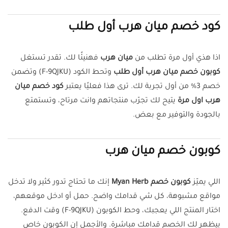
كود خصم ميان هرب أول طلب
اذا هذي أول مرة تطلب من
ميان هرب
فهنيئًا لك. تقدر تستغل
كوبون خصم ميان هرب أول طلب
وتحط الكود (F-9QJKU) وتضمن
خصم 3% من أول تجربة لك. ترى هذا فعليًا يعتبر
كود خصم ميان
هرب اول مرة
يتيح لك تجرّب منتجاتهم وانت مرتاح، وتستمتع
بالجودة والتوفير مع بعض.
كوبون خصم ميان هرب
اللي يميّز
كوبون خصم Myan Herb
إنك ما تحتاج تدور كثير ولا تدخل
مواقع مشبوهة، كل شي قدامك واضح. حمل أو ادخل موقعهم،
اختار المنتج اللي يعجبك، وحط الكوبون (F-9QJKU) وقت الدفع.
بيظهر لك الخصم قدامك مباشرة. والأجمل إن الكوبون خاص