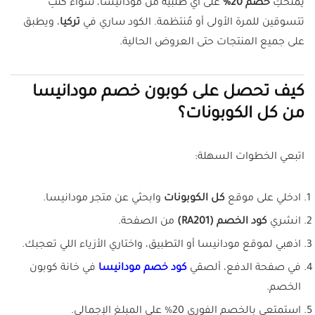
يمنحكِ
خصم 20%
على أي طلبية من مودانيسا، سواءً كنتِ
تتسوقين للمرة الأولى أو مُنتظمة. الكود ساري في
تركيا
، ويطبق
على جميع المنتجات حتى العروض الحالية.
كيف تحصل على كوبون خصم مودانيسا
من كل الكوبونات؟
اتبعي الخطوات السهلة:
ادخلي على موقع
كل الكوبونات
وابحثي عن متجر مودانيسا.
انشري
كود الخصم (RA201)
من الصفحة.
اذهبي لموقع مودانيسا أو التطبيق، واختاري الأزياء اللي تعجبك.
في صفحة الدفع، ألصقي
كود خصم مودانيسا
في خانة كوبون
الخصم.
استمتعي بالخصم الفوري 20% على المبلغ الإجمالي.