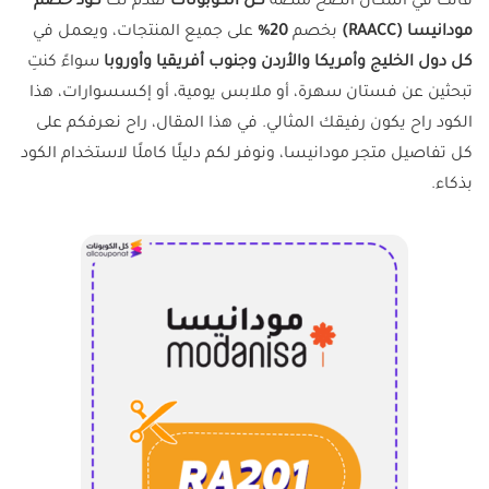
فأنت في المكان الصح منصة
كل الكوبونات
تقدّم لك
كود خصم
مودانيسا (RAACC)
بخصم
20%
على جميع المنتجات، ويعمل في
كل دول الخليج وأمريكا والأردن وجنوب أفريقيا وأوروبا
سواءً كنتِ
تبحثين عن فستان سهرة، أو ملابس يومية، أو إكسسوارات، هذا
الكود راح يكون رفيقك المثالي. في هذا المقال، راح نعرفكم على
كل تفاصيل متجر مودانيسا، ونوفر لكم دليلًا كاملًا لاستخدام الكود
بذكاء.