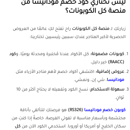
ليش تختاري كود خصم مودانيسا من
منصة كل الكوبونات؟
زيارتكِ لـ
منصة كل الكوبونات
راح تفتح لكِ عالمًا من العروض
الحصرية لأكبر المتاجر عندكِ سببين رئيسيين تختارينا:
كوبونات مضمونة:
كل الأكواد عندنا مُختبرة ومحدثة يوميًا، و
كود
(RAACC)
خير دليل.
عروض إضافية:
اكتشفي أكواد خصم لأهم متاجر الأزياء مثل
مودانيسا
، شي إن، ونمشي.
سهولة الاستخدام:
نسخ الكود وتفعيله لا يحتاج أكثر من 10
ثوانٍ.
كوبون خصم مودانيسا
(RS326)
هو فرصتكِ لتتألقي بأناقة
محتشمة وبأسعار مناسبة لا تفوتي الفرصة، خاصةً إذا كنتِ من
سكان الخليج أو أمريكا أو أوروبا. استخدمي الكود الآن من
كل