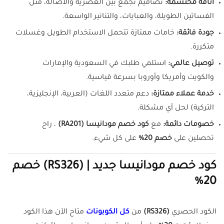
أناقة محتشمة:
تصاميم تجمع بين العصرية والأصالة، مثل
الفساتين الطويلة، والعبايات، والتنانير الواسعة.
جودة فائقة:
خامات ممتازة تتحمل الاستخدام الطويل وغسلات
متكررة.
توصيل عالمي:
استلمي طلبك في السعودية والإمارات
والكويت وأمريكا وأوروبا بسرعة قياسية.
خدمة عملاء ممتازة:
دعم متعدد اللغات (العربية، الإنجليزية،
التركية) لحل أي مشكلة.
خصومات دائمة:
مع
كود خصم مودانيسا (RA201)
، راح
تحصلين على
خصم 20%
على كل شيء.
كود خصم مودانيسا جديد | (RS326) خصم
20%
الكود الحصري
(RS326)
من
كل الكوبونات
متاح الآن هذا الكود