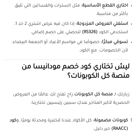
اختاري القطع الأساسية:
مثل السترات والفساتين التي تليق
بأكثر من مناسبة.
استغلي العروض المزدوجة:
إذا كان فيه عرض اشتري 2 خذ 1،
استخدمي الكود
(RS326)
لتحصلي على خصم إضافي
تسوقي مبكرًا:
خصوصًا في مواسم الأعياد أو الجمعة البيضاء،
لأن الخصومات مع الكود.
ليش تختاري كود خصم مودانيسا من
منصة كل الكوبونات؟
زيارتكِ لـ
منصة كل الكوبونات
راح تفتح لكِ عالمًا من العروض
الحصرية لأكبر المتاجر عندكِ سببين رئيسيين تختارينا:
كوبونات مضمونة:
كل الأكواد عندنا مُختبرة ومحدثة يوميًا، و
كود
(RAACC)
خير دليل.