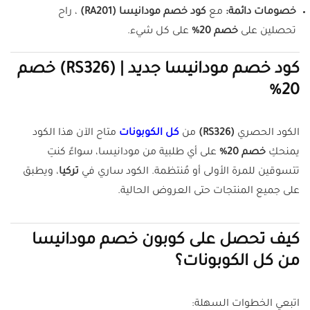
خصومات دائمة:
مع
كود خصم مودانيسا (RA201)
، راح
تحصلين على
خصم 20%
على كل شيء.
كود خصم مودانيسا جديد | (RS326) خصم
20%
الكود الحصري
(RS326)
من
كل الكوبونات
متاح الآن هذا الكود
يمنحكِ
خصم 20%
على أي طلبية من مودانيسا، سواءً كنتِ
تتسوقين للمرة الأولى أو مُنتظمة. الكود ساري في
تركيا
، ويطبق
على جميع المنتجات حتى العروض الحالية.
كيف تحصل على كوبون خصم مودانيسا
من كل الكوبونات؟
اتبعي الخطوات السهلة: