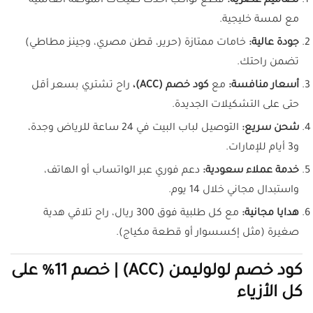
تصاميم عصرية:
قطع تواكب أحدث صيحات الموضة العالمية
مع لمسة خليجية.
جودة عالية:
خامات ممتازة (حرير، قطن مصري، وجينز مطاطي)
تضمن راحتك.
أسعار منافسة:
مع
كود خصم (ACC)،
راح تشتري بسعر أقل
حتى على التشكيلات الجديدة.
شحن سريع:
التوصيل لباب البيت في 24 ساعة للرياض وجدة،
و3 أيام للإمارات.
خدمة عملاء سعودية:
دعم فوري عبر الواتساب أو الهاتف،
واستبدال مجاني خلال 14 يوم.
هدايا مجانية:
مع كل طلبية فوق 300 ريال، راح تلاقي هدية
صغيرة (مثل إكسسوار أو قطعة مكياج).
كود خصم لولوليمن (ACC) | خصم 11% على
كل الأزياء