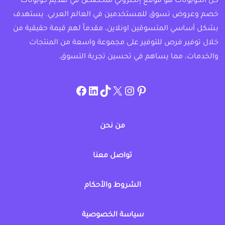
كل الكوبونات هو موقع إلكتروني متخصص في تقديم كوبونات
خصم وعروض تسوق للمستخدمين في العالم العربي. يستهدف
بشكل أساسي المتسوقين اونلاين، مقدماً لهم قيمة حقيقية من
خلال توفير فرص للتوفير على مجموعة واسعة من المنتجات
والخدمات، مما يساهم في تحسين تجربة التسوق.
instagram.com/allcouponat
facebook
linkedin
TikTok
twitter
pinterest
من نحن
تواصل معنا
الشروط والأحكام
سياسة الخصوصية