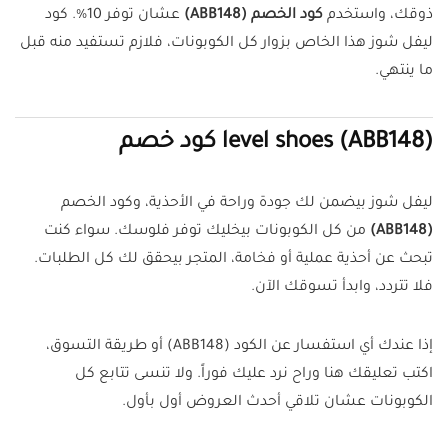
ذوقك، واستخدم
كود الخصم (ABB148)
عشان توفر 10%. كود
ليفل شوز هذا الخاص بزوار كل الكوبونات، فلازم تستفيد منه قبل
ما ينتهي.
(ABB148)
level shoes كود خصم
ليفل شوز بيضمن لك جودة وراحة في الأحذية، وكود الخصم
(ABB148)
من كل الكوبونات بيخليك توفر فلوسك. سواء كنت
تبحث عن أحذية عملية أو فخامة، المتجر بيحقق لك كل الطلبات.
فلا تتردد، وابدأ تسوقك الآن.
إذا عندك أي استفسار عن الكود (ABB148) أو طريقة التسوق،
اكتب تعليقك هنا وراح نرد عليك فوراً. ولا تنسى تتابع كل
الكوبونات عشان تلاقي أحدث العروض أول بأول.