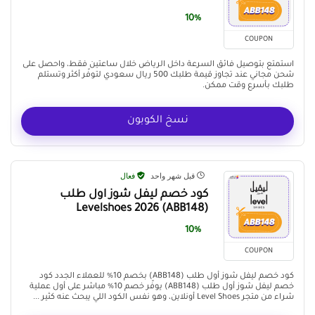
10%
COUPON
استمتع بتوصيل فائق السرعة داخل الرياض خلال ساعتين فقط، واحصل على
شحن مجاني عند تجاوز قيمة طلبك 500 ريال سعودي لتوفّر أكثر وتستلم
طلبك بأسرع وقت ممكن.
نسخ الكوبون
قبل شهر واحد
فعال
كود خصم ليفل شوز اول طلب
(ABB148) Levelshoes 2026
10%
COUPON
كود خصم ليفل شوز أول طلب (ABB148) بخصم 10% للعملاء الجدد كود
خصم ليفل شوز أول طلب (ABB148) يوفّر خصم 10% مباشر على أول عملية
شراء من متجر Level Shoes أونلاين، وهو نفس الكود اللي يبحث عنه كثير ...