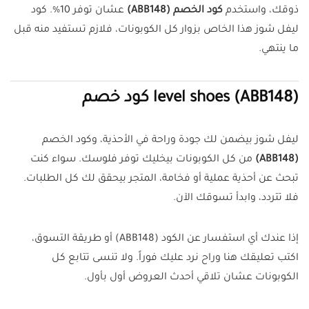
ذوقك، واستخدم
كود الخصم (ABB148)
عشان توفر 10%. كود
ليفل شوز هذا الخاص بزوار كل الكوبونات، فلازم تستفيد منه قبل
ما ينتهي.
(ABB148)
level shoes كود خصم
ليفل شوز بيضمن لك جودة وراحة في الأحذية، وكود الخصم
(ABB148)
من كل الكوبونات بيخليك توفر فلوسك. سواء كنت
تبحث عن أحذية عملية أو فخامة، المتجر بيحقق لك كل الطلبات.
فلا تتردد، وابدأ تسوقك الآن.
إذا عندك أي استفسار عن الكود (ABB148) أو طريقة التسوق،
اكتب تعليقك هنا وراح نرد عليك فوراً. ولا تنسى تتابع كل
الكوبونات عشان تلاقي أحدث العروض أول بأول.