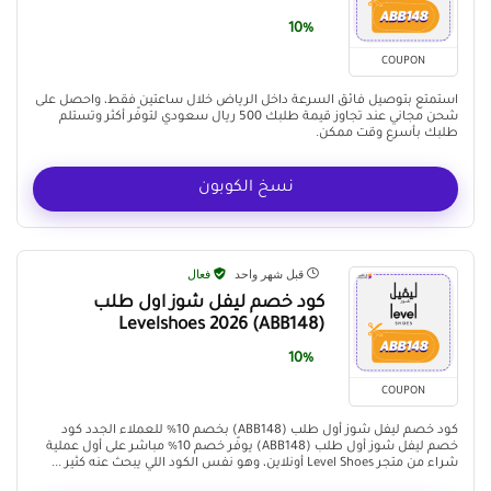
10%
COUPON
استمتع بتوصيل فائق السرعة داخل الرياض خلال ساعتين فقط، واحصل على
شحن مجاني عند تجاوز قيمة طلبك 500 ريال سعودي لتوفّر أكثر وتستلم
طلبك بأسرع وقت ممكن.
نسخ الكوبون
قبل شهر واحد
فعال
كود خصم ليفل شوز اول طلب
(ABB148) Levelshoes 2026
10%
COUPON
كود خصم ليفل شوز أول طلب (ABB148) بخصم 10% للعملاء الجدد كود
خصم ليفل شوز أول طلب (ABB148) يوفّر خصم 10% مباشر على أول عملية
شراء من متجر Level Shoes أونلاين، وهو نفس الكود اللي يبحث عنه كثير ...