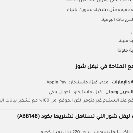
بكعب عالي ومزين بتفاصيل لامعة.
ة خفيفة مثل تشكيلة سبورت شيك .
لخروجات اليومية.
:
 متينة.
 ملونة.
ع المتاحة في ليفل شوز
 والإمارات
: مدى، فيزا، ماستركارد، Apple Pay.
البحرين وعمان
: فيزا، ماستركارد، تحويل بنكي.
لاستلام غير متوفر، لكن الموقع آمن 100% مع تشفير بيانات البطاقات.
ليفل شوز اللي تستاهل تشتريها بكود (ABB148)
اضي ليفل سبورت بسعر 220 ريال بعد الخصم.