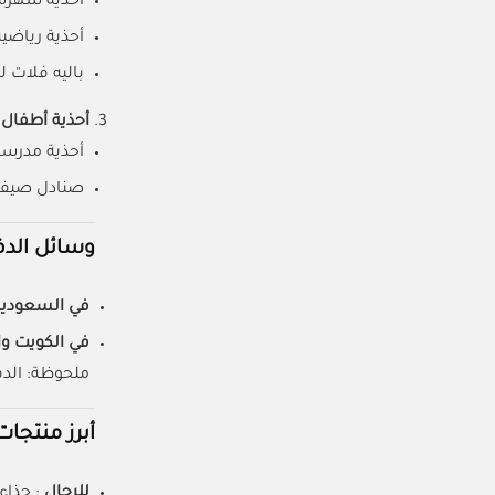
أحذية سهرة 
أحذية رياضي
باليه فلات ل
أحذية أطفال
أحذية مدرسية
صنادل صيفية
وسائل الدف
في السعودية
في الكويت و
ملحوظة: الدفع عند ا
أبرز منتجات 
للرجال
: حذاء ري