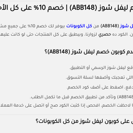
ABB1) | خصم 10% على كل الأحذية
ل شوز
(ABB148)
من
كل الكوبونات
بيوفر لك خصم 10% ع
. الكود ده
حصري
لزوارنا، وبيطبق على كل المنتجات حتى لو كانت عليه
كوبون خصم ليفل شوز (ABB148)؟
ع ليفل شوز الرسمي أو التطبيق.
ة اللي تعجبك وأضفها لسلة التسوق.
فع، اضغط على أضف كود الخصم.
ا لاحظت الخصم، افحص إذا كتبت الكود صح أو اتصل على خدمة العملاء ف
لى كوبون ليفل شوز من كل الكوبونات؟