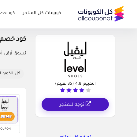
كوبونات كل المتاجر
كود خص
كود خصم ليفل شوز (ns
تسوق أرقى أحذية نس
كل الكوبونا
التقييم:
4.8
(
35
تقييم)
توجه للمتجر
COUPON