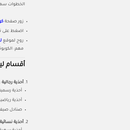
الخطوات سهل
زور صفحة
كو
اضغط على نسخ ال
روح لموقع
ل
مهم: الكوبونا
أقسام لي
أحذية رجالية
:
أحذية رسمية
أحذية رياضي
صنادل صيفية
أحذية نسائية