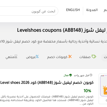
م
المدونة
ENGLISH
ABB148) Levelshoes coupo
ائية وأحذية رجالية بأسعار مخفضة مع كود خصم ليفل شوز 10% Level Shoes الجديد (ABB148).
ت
صفقات
كوبونات خصم
عروض
منتهي
قبل شهر واحد
فعال
كوبون خصم ليفيل شوز (ABB148) كود Level shoes 2026
10%
كوبون خصم ليفيل شوز (ABB148): فرصتك للحصول على أحذية ع
ليفيل شوز (ABB148)، فستجد هنا تفاصيل الكود، وطريقة استخدامه، 
الكود من ...