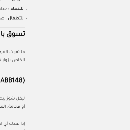
للنساء
: حذاء 
للأطفال
: صن
تسوق باستخ
ما تفوت الفرص
الخاص بزوار ك
(ABB148)
ليفل شوز بيض
أو فخامة، الم