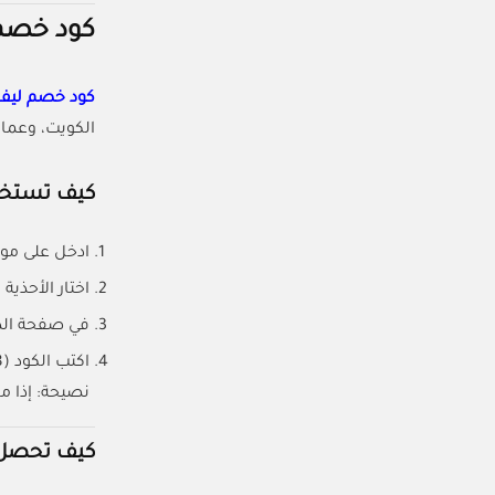
كود خصم ليفل شوز (48
كود خصم ليف
الكويت، وعمان
كيف تستخدم 
ادخل على موق
اختار الأحذي
في صفحة الد
اكتب الكود (ABB148) وتأكد من تطبيق الخصم قبل ما تكمل الطلب.
نصيحة: إذا م
كيف تحصل ع