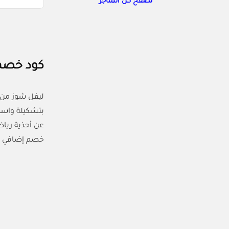
تصفح كل المتاجر
كود خصم ليفل شوز 10% | كوبون (
ليفل شوز من 
بتشكيلة واسعة
عن أحذية رياض
خصم إضافي على