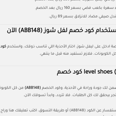
سهرة بكعب فضي بسعر 160 ريال بعد الخصم.
دل صيفي مضاد للانزلاق بسعر 89 ريال.
دام كود خصم لفل شوز (ABB148) الآن
ة ادخل على ليفل شوز، اختار الأحذية اللي تناسب ذوقك، واستخدم
كود ال
ل الكوبونات، فلازم تستفيد منه قبل ما ينتهي.
level shoes كود خصم
من لك جودة وراحة في الأحذية، وكود الخصم
(ABB148)
من كل الكوبون
تجر بيحقق لك كل الطلبات. فلا تتردد، وابدأ تسوقك الآن.
إذا عندك أي استفسار عن الكود (ABB148) أو طريقة التسوق، ا