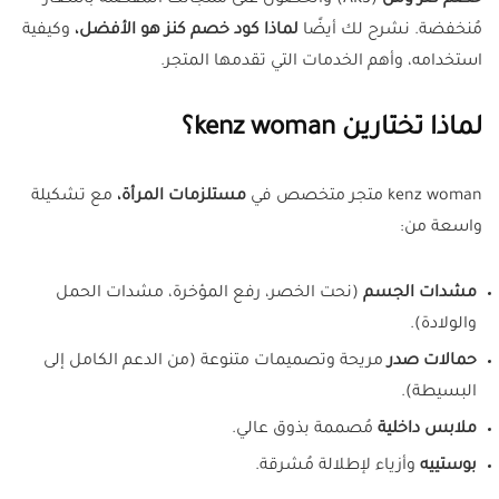
خصم كنز ومن
(AK3) والحصول على منتجاتك المفضلة بأسعار
مُنخفضة. نشرح لك أيضًا
لماذا كود خصم كنز هو الأفضل،
وكيفية
استخدامه، وأهم الخدمات التي تقدمها المتجر.
لماذا تختارين kenz woman؟
kenz woman متجر متخصص في
مستلزمات المرأة،
مع تشكيلة
واسعة من:
مشدات الجسم
(نحت الخصر، رفع المؤخرة، مشدات الحمل
والولادة).
حمالات صدر
مريحة وتصميمات متنوعة (من الدعم الكامل إلى
البسيطة).
ملابس داخلية
مُصممة بذوق عالي.
بوستييه
وأزياء لإطلالة مُشرقة.